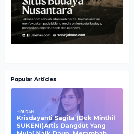
Popular Articles
HIBURAN
Krisdayanti Sagita (Dek Minthil
SUKENI)Artis Dangdut Yang
Mulai Naik Daun ,Merambah