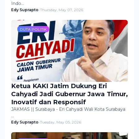
Indo…
Persetujuan DPR
Edy Suprapto
-
Thursday, May 07, 2026
DUTA POLITIK
Ketua KAKI Jatim Dukung Eri
Cahyadi Jadi Gubernur Jawa Timur,
Inovatif dan Responsif
JAKMAS || Surabaya - Eri Cahyadi Wali Kota Surabaya
…
Edy Suprapto
-
Tuesday, May 05, 2026