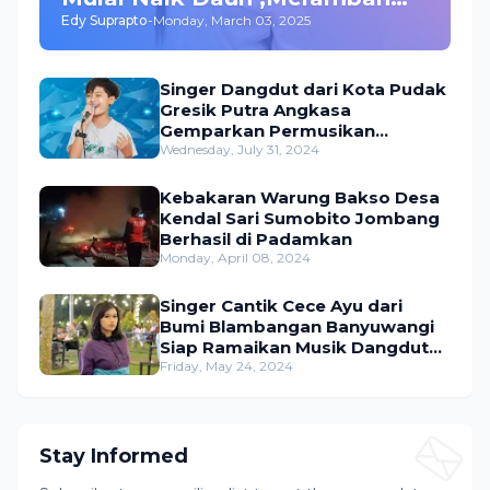
Edy Suprapto
-
Monday, March 03, 2025
Bisnis dan Akting
Singer Dangdut dari Kota Pudak
Gresik Putra Angkasa
Gemparkan Permusikan
Dangdut Indonesia
Wednesday, July 31, 2024
Kebakaran Warung Bakso Desa
Kendal Sari Sumobito Jombang
Berhasil di Padamkan
Monday, April 08, 2024
Singer Cantik Cece Ayu dari
Bumi Blambangan Banyuwangi
Siap Ramaikan Musik Dangdut
Indonesia
Friday, May 24, 2024
Stay Informed