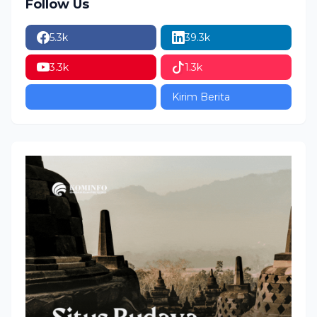
Follow Us
5.3k
39.3k
3.3k
1.3k
Kirim Berita