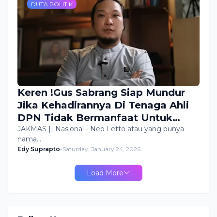
DUTA POLITIK
Keren !Gus Sabrang Siap Mundur
Jika Kehadirannya Di Tenaga Ahli
DPN Tidak Bermanfaat Untuk
Rakyat
JAKMAS || Nasional - Neo Letto atau yang punya
nama…
Edy Suprapto
-
Saturday, January 24, 2026
Load More