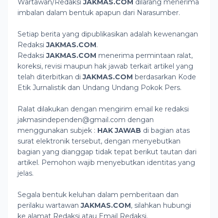
Wartawan/Redaksi
JAKMAS.
COM
dilarang menerima
imbalan dalam bentuk apapun dari Narasumber.
Setiap berita yang dipublikasikan adalah kewenangan
Redaksi
JAKMAS.
COM
.
Redaksi
JAKMAS.
COM
menerima permintaan ralat,
koreksi, revisi maupun hak jawab terkait artikel yang
telah diterbitkan di
JAKMAS.
COM
berdasarkan Kode
Etik Jurnalistik dan Undang Undang Pokok Pers.
Ralat dilakukan dengan mengirim email ke redaksi
jakmasindependen@gmail.com dengan
menggunakan subjek :
HAK JAWAB
di bagian atas
surat elektronik tersebut, dengan menyebutkan
bagian yang dianggap tidak tepat berikut tautan dari
artikel. Pemohon wajib menyebutkan identitas yang
jelas.
Segala bentuk keluhan dalam pemberitaan dan
perilaku wartawan
JAKMAS.
COM
, silahkan hubungi
ke alamat Redaksi atau Email Redaksi.