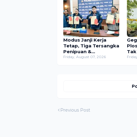
Modus Janji Kerja
Geg
Tetap, Tiga Tersangka
Plo
Penipuan &
Tak
Penggelapan Rp630
Friday, August 07, 2026
Dit
Frida
Juta Dibekuk Polres
Men
Mojokerto
Bra
Po
Previous Post