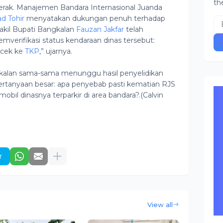
th
rgerak. Manajemen Bandara Internasional Juanda
 Tohir
menyatakan dukungan penuh terhadap
akil Bupati Bangkalan
Fauzan Jakfar
telah
verifikasi status kendaraan dinas tersebut:
scek ke
TKP
,” ujarnya.
kalan sama-sama menunggu hasil penyelidikan
ertanyaan besar: apa penyebab pasti kematian RJS
obil dinasnya terparkir di area bandara?.(Calvin
r
View all