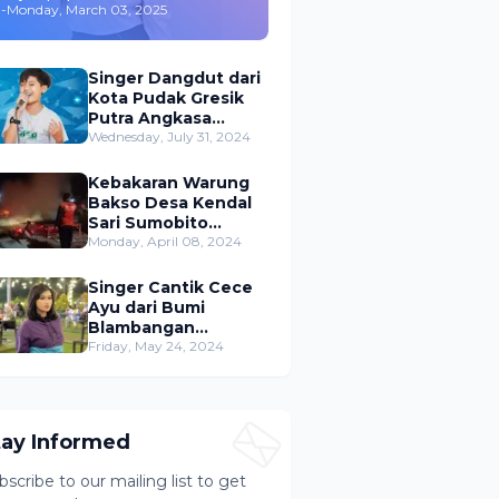
-
Monday, March 03, 2025
,Merambah Bisnis dan
Akting
Singer Dangdut dari
Kota Pudak Gresik
Putra Angkasa
Gemparkan
Wednesday, July 31, 2024
Permusikan Dangdut
Indonesia
Kebakaran Warung
Bakso Desa Kendal
Sari Sumobito
Jombang Berhasil di
Monday, April 08, 2024
Padamkan
Singer Cantik Cece
Ayu dari Bumi
Blambangan
Banyuwangi Siap
Friday, May 24, 2024
Ramaikan Musik
Dangdut Indonesia
tay Informed
bscribe to our mailing list to get