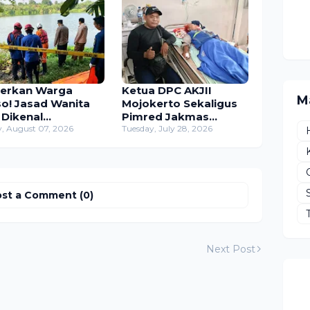
erkan Warga
Ketua DPC AKJII
M
so! Jasad Wanita
Mojokerto Sekaligus
 Dikenal
Pimred Jakmas
emukan
y, August 07, 2026
Jenguk Zaenal
Tuesday, July 28, 2026
gapung di Sungai
Relawan Viral yang
ntas
Terpatok Ular Cobra
st a Comment (0)
Next Post