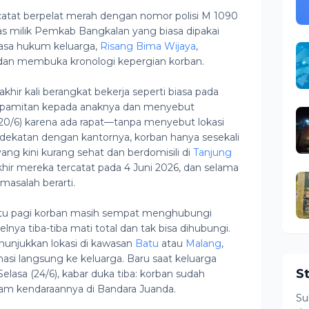
rcatat berpelat merah dengan nomor polisi M 1090
as milik Pemkab Bangkalan yang biasa dipakai
uasa hukum keluarga,
Risang Bima Wijaya
,
dan membuka kronologi kepergian korban.
hir kali berangkat bekerja seperti biasa pada
berpamitan kepada anaknya dan menyebut
20/6) karena ada rapat—tanpa menyebut lokasi
rdekatan dengan kantornya, korban hanya sesekali
ng kini kurang sehat dan berdomisili di
Tanjung
hir mereka tercatat pada 4 Juni 2026, dan selama
 masalah berarti.
abtu pagi korban masih sempat menghubungi
nya tiba-tiba mati total dan tak bisa dihubungi.
unjukkan lokasi di kawasan
Batu
atau
Malang
,
masi langsung ke keluarga. Baru saat keluarga
S
elasa (24/6), kabar duka tiba: korban sudah
am kendaraannya di Bandara Juanda.
Su