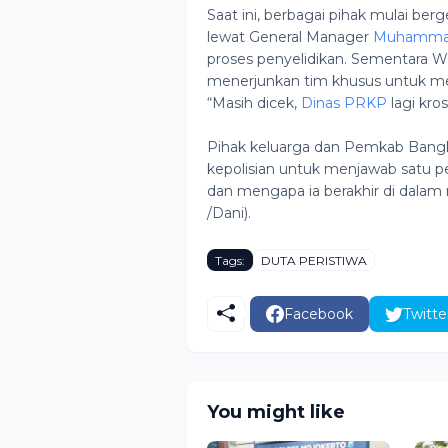
Saat ini, berbagai pihak mulai be
lewat General Manager
Muhammad
proses penyelidikan. Sementara W
menerjunkan tim khusus untuk mem
“Masih dicek,
Dinas PRKP
lagi kro
Pihak keluarga dan Pemkab Bang
kepolisian untuk menjawab satu p
dan mengapa ia berakhir di dalam m
/Dani).
Tags:
DUTA PERISTIWA
Facebook
Twitte
You might like