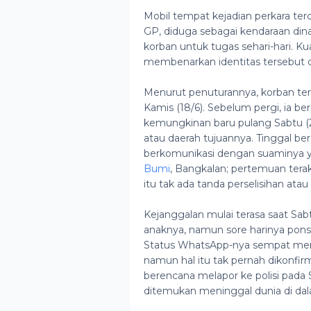
Mobil tempat kejadian perkara te
GP, diduga sebagai kendaraan din
korban untuk tugas sehari-hari. K
membenarkan identitas tersebut 
Menurut penuturannya, korban terak
Kamis (18/6). Sebelum pergi, ia 
kemungkinan baru pulang Sabtu (
atau daerah tujuannya. Tinggal be
berkomunikasi dengan suaminya ya
Bumi
, Bangkalan; pertemuan terak
itu tak ada tanda perselisihan atau
Kejanggalan mulai terasa saat S
anaknya, namun sore harinya ponsel
Status WhatsApp-nya sempat men
namun hal itu tak pernah dikonfir
berencana melapor ke polisi pada S
ditemukan meninggal dunia di dal