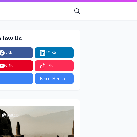
ollow Us
5.3k
39.3k
3.3k
1.3k
Kirim Berita