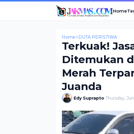
Home
Te
Home
DUTA PERISTIWA
Terkuak! Ja
Ditemukan di
Merah Terpar
Juanda
Edy Suprapto
-
Thursday, Jun