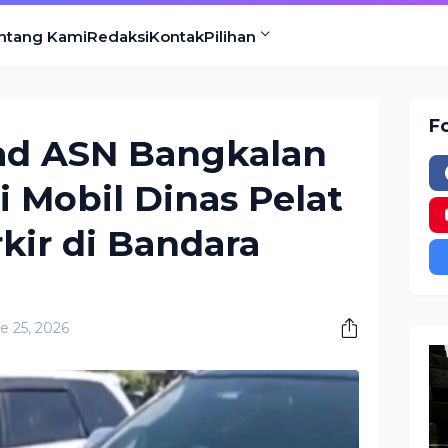
ntang Kami
Redaksi
Kontak
Pilihan
F
sad ASN Bangkalan
 Mobil Dinas Pelat
kir di Bandara
e 25, 2026