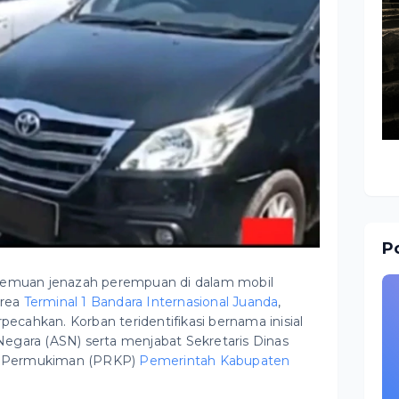
Po
nemuan jenazah perempuan di dalam mobil
area
Terminal 1 Bandara Internasional Juanda
,
rpecahkan. Korban teridentifikasi bernama inisial
l Negara (ASN) serta menjabat Sekretaris Dinas
n Permukiman (PRKP)
Pemerintah Kabupaten