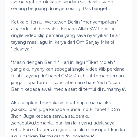
(semangat untuk kalian saudara saudaraku yang
sedang berjuang di negeri orang) Pas banget .
Ketika di temui Wartawan Berlin "menyampaikan "
alhamdulilah bersyukur kepada Allah SWT hari ini
single video klip perdana yang saya nyanyikan telah
tayang mas ,lagu ini karya dari Om Sanjay Miralbi
"jelasnya ".
"Masih dengan Berlin " Hari ini lagu "Tiket Moleh "
yang aku nyanyikan sebagai single video klib perdana
telah tayang di Chanel CMR Pro, buat teman teman
jangan lupa tonton ,subscribe dan share Yach "ucap
Berlin kepada awak media saat di temui di rumahnya".
Aku ucapkan terimakasih buat papa mama aku
,Kakaku ,dan juga kepada Bunda Ind Elizabeth ,Om
Jhon ,Juga kepada semua saudaraku
,sahabatku,temanku dan lain lain yang tidak saya
sebutkan satu persatu ,yang selalu mensuport karirku
aku ucapkan Terimakasih "pungkasnya".