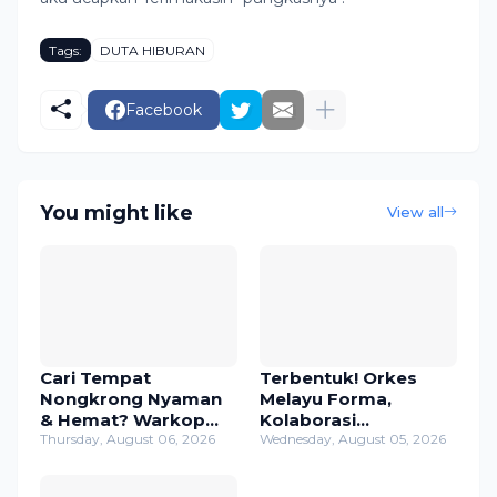
Tags:
DUTA HIBURAN
Facebook
You might like
View all
Cari Tempat
Terbentuk! Orkes
Nongkrong Nyaman
Melayu Forma,
& Hemat? Warkop
Kolaborasi
Mama di Pasar Sasap
Thursday, August 06, 2026
Legendaris Musisi
Wednesday, August 05, 2026
Jawabannya!
Veteran Jawa Timur
di Studio Wilwatikta