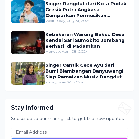
Singer Dangdut dari Kota Pudak
Gresik Putra Angkasa
Gemparkan Permusikan
Dangdut Indonesia
Wednesday, July 31, 2024
Kebakaran Warung Bakso Desa
Kendal Sari Sumobito Jombang
Berhasil di Padamkan
Monday, April 08, 2024
Singer Cantik Cece Ayu dari
Bumi Blambangan Banyuwangi
Siap Ramaikan Musik Dangdut
Indonesia
Friday, May 24, 2024
Stay Informed
Subscribe to our mailing list to get the new updates.