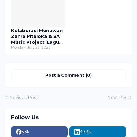
Kolaborasi Menawan
Zahra Pitaloka & SA
Music Project ,Lagu
"Aduhai"Tembus
Monday, July 27, 2026
Ribuan Penonton
Dalam Sehari
Post a Comment (0)
Previous Post
Next Post
Follow Us
5.3k
39.3k