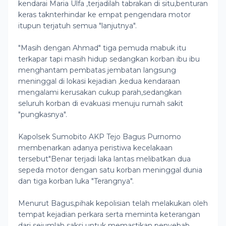
kendarai Maria Ulfa ,terjadilah tabrakan di situ,benturan
keras taknterhindar ke empat pengendara motor
itupun terjatuh semua "lanjutnya".
"Masih dengan Ahmad" tiga pemuda mabuk itu
terkapar tapi masih hidup sedangkan korban ibu ibu
menghantam pembatas jembatan langsung
meninggal di lokasi kejadian ,kedua kendaraan
mengalami kerusakan cukup parah,sedangkan
seluruh korban di evakuasi menuju rumah sakit
"pungkasnya".
Kapolsek Sumobito AKP Tejo Bagus Purnomo
membenarkan adanya peristiwa kecelakaan
tersebut"Benar terjadi laka lantas melibatkan dua
sepeda motor dengan satu korban meninggal dunia
dan tiga korban luka "Terangnya".
Menurut Bagus,pihak kepolisian telah melakukan oleh
tempat kejadian perkara serta meminta keterangan
dari sejumlah saksi untuk memastikan penyebab