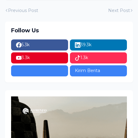
Previous Post
Next Post
Follow Us
5.3k
39.3k
3.3k
1.3k
Kirim Berita