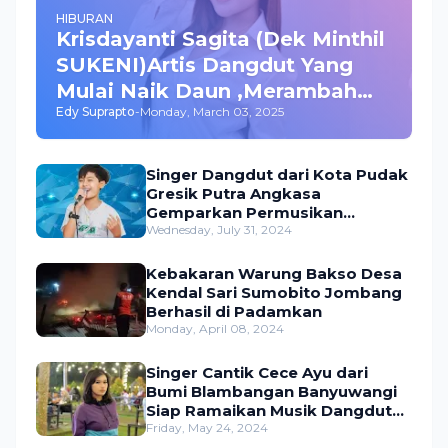
HIBURAN
Krisdayanti Sagita (Dek Minthil
SUKENI)Artis Dangdut Yang
Mulai Naik Daun ,Merambah
Edy Suprapto
-
Monday, March 03, 2025
Bisnis dan Akting
Singer Dangdut dari Kota Pudak
Gresik Putra Angkasa
Gemparkan Permusikan
Dangdut Indonesia
Wednesday, July 31, 2024
Kebakaran Warung Bakso Desa
Kendal Sari Sumobito Jombang
Berhasil di Padamkan
Monday, April 08, 2024
Singer Cantik Cece Ayu dari
Bumi Blambangan Banyuwangi
Siap Ramaikan Musik Dangdut
Indonesia
Friday, May 24, 2024