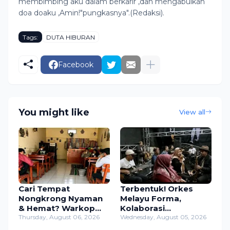
membimbing aku dalam berkarir ,dan mengabulkan
doa doaku ,Amin!"pungkasnya".(Redaksi).
Tags:
DUTA HIBURAN
Facebook
You might like
View all
Cari Tempat
Terbentuk! Orkes
Nongkrong Nyaman
Melayu Forma,
& Hemat? Warkop
Kolaborasi
Mama di Pasar Sasap
Thursday, August 06, 2026
Legendaris Musisi
Wednesday, August 05, 2026
Jawabannya!
Veteran Jawa Timur