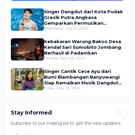
Singer Dangdut dari Kota Pudak
Gresik Putra Angkasa
Gemparkan Permusikan
Dangdut Indonesia
Wednesday, July 31, 2024
Kebakaran Warung Bakso Desa
Kendal Sari Sumobito Jombang
Berhasil di Padamkan
Monday, April 08, 2024
Singer Cantik Cece Ayu dari
Bumi Blambangan Banyuwangi
Siap Ramaikan Musik Dangdut
Indonesia
Friday, May 24, 2024
Stay Informed
Subscribe to our mailing list to get the new updates.