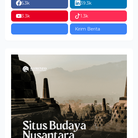
5.3k
39.3k
3.3k
1.3k
Kirim Berita