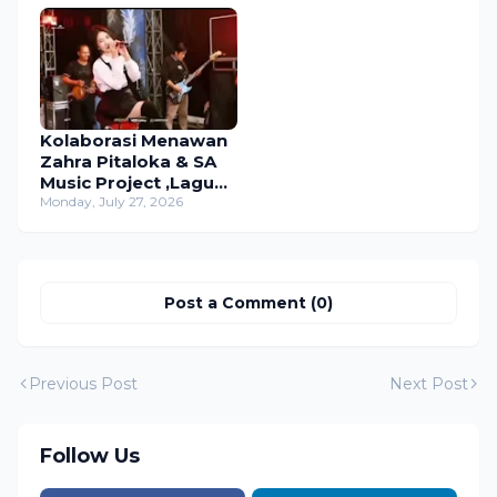
di Studio Wilwatikta
Kolaborasi Menawan
Zahra Pitaloka & SA
Music Project ,Lagu
"Aduhai"Tembus
Monday, July 27, 2026
Ribuan Penonton
Dalam Sehari
Post a Comment (0)
Previous Post
Next Post
Follow Us