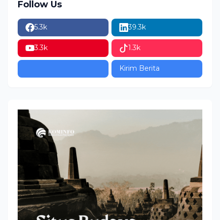
Follow Us
5.3k
39.3k
3.3k
1.3k
Kirim Berita