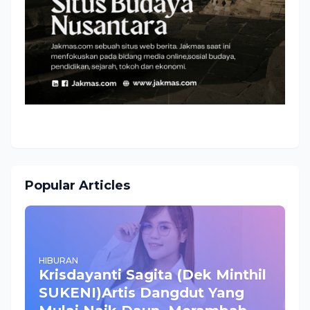
Popular Articles
HIBURAN
Krisdayanti Sagita (Dek Minthil
SUKENI)Artis Dangdut Yang