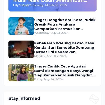
Mulai Naik Daun ,Merambah
Edy Suprapto
-
Monday, March 03, 2025
Bisnis dan Akting
Singer Dangdut dari Kota Pudak
Gresik Putra Angkasa
Gemparkan Permusikan
Dangdut Indonesia
Wednesday, July 31, 2024
Kebakaran Warung Bakso Desa
Kendal Sari Sumobito Jombang
Berhasil di Padamkan
Monday, April 08, 2024
Singer Cantik Cece Ayu dari
Bumi Blambangan Banyuwangi
Siap Ramaikan Musik Dangdut
Indonesia
Friday, May 24, 2024
Stay Informed