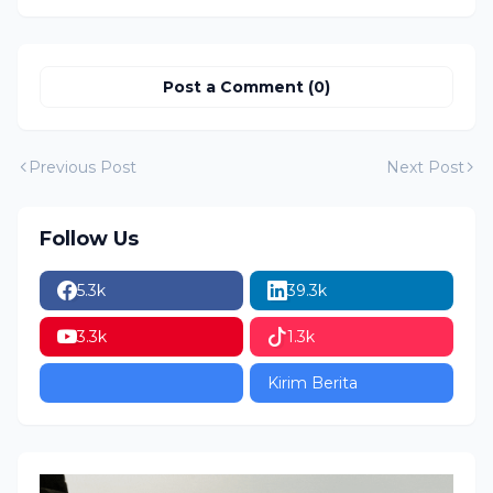
Tradisi Nusantara.
Post a Comment (0)
Previous Post
Next Post
Follow Us
5.3k
39.3k
3.3k
1.3k
Kirim Berita