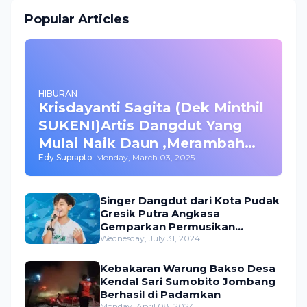
Popular Articles
HIBURAN
Krisdayanti Sagita (Dek Minthil
SUKENI)Artis Dangdut Yang
Mulai Naik Daun ,Merambah
Edy Suprapto
-
Monday, March 03, 2025
Bisnis dan Akting
Singer Dangdut dari Kota Pudak
Gresik Putra Angkasa
Gemparkan Permusikan
Dangdut Indonesia
Wednesday, July 31, 2024
Kebakaran Warung Bakso Desa
Kendal Sari Sumobito Jombang
Berhasil di Padamkan
Monday, April 08, 2024