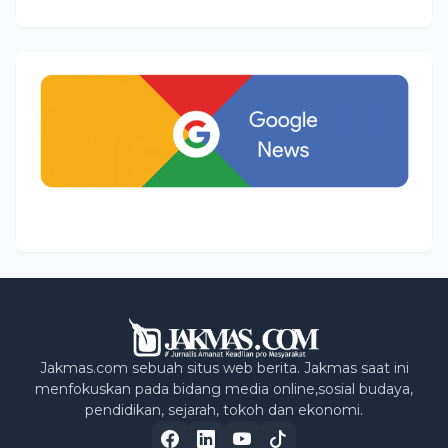
Jakmas.com sebuah situs web berita. Jakmas saat ini
menfokuskan pada bidang media online,sosial budaya,
pendidikan, sejarah, tokoh dan ekonomi.