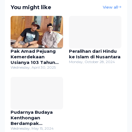
You might like
View all
Pak Amad Pejuang
Peralihan dari Hindu
Kemerdekaan
ke Islam di Nusantara
Usianya 103 Tahun
Monday, October 28, 2024
Saat ini masih sehat
Wednesday, April 30, 2025
,tinggal di Trawas
Mojokerto
Pudarnya Budaya
Kenthongan
Berdampak
Hilangnya Salah Satu
Wednesday, May 15, 2024