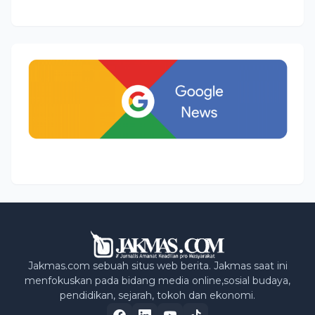
Jakmas.com sebuah situs web berita. Jakmas saat ini
menfokuskan pada bidang media online,sosial budaya,
pendidikan, sejarah, tokoh dan ekonomi.