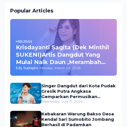
Popular Articles
HIBURAN
Krisdayanti Sagita (Dek Minthil
SUKENI)Artis Dangdut Yang
Mulai Naik Daun ,Merambah
Edy Suprapto
-
Monday, March 03, 2025
Bisnis dan Akting
Singer Dangdut dari Kota Pudak
Gresik Putra Angkasa
Gemparkan Permusikan
Dangdut Indonesia
Wednesday, July 31, 2024
Kebakaran Warung Bakso Desa
Kendal Sari Sumobito Jombang
Berhasil di Padamkan