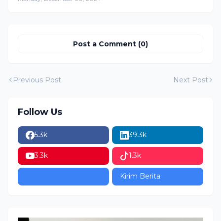
Budaya Pasopati
Nusantara 2024
Post a Comment (0)
Previous Post
Next Post
Follow Us
5.3k
39.3k
3.3k
1.3k
Kirim Berita