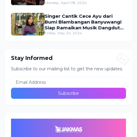
Monday, April 08, 2024
Singer Cantik Cece Ayu dari
Bumi Blambangan Banyuwangi
Siap Ramaikan Musik Dangdut
Indonesia
Friday, May 24, 2024
Stay Informed
Subscribe to our mailing list to get the new updates.