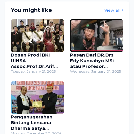
You might like
View all
Dosen Prodi BKI
Pesan Dari DR.Drs
UINSA
Edy Kuncahyo MSi
Assoc.Prof.Dr.Arif
atau Profesor
Ainur Rofiq Terima
Tuesday, January 21, 2025
Kuburan Tahun 2025
Wednesday, January 01, 2025
Penghargaan
Untuk Bangsa
Bergengsi Maharaja
Indonesia Bahkan
Kutai Mulawarman.
Dunia
Penganugerahan
Bintang Lencana
Dharma Satya
Budaya dan Award
Monday, December 30, 2024