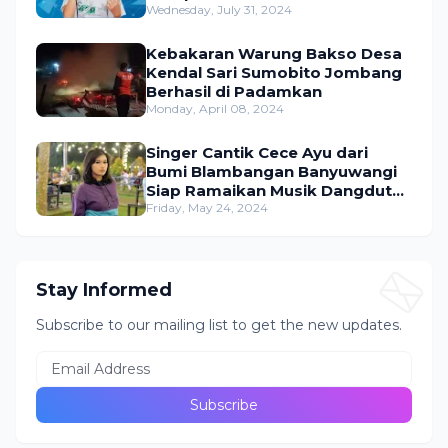
Dangdut Indonesia
Wednesday, July 31, 2024
Kebakaran Warung Bakso Desa
Kendal Sari Sumobito Jombang
Berhasil di Padamkan
Monday, April 08, 2024
Singer Cantik Cece Ayu dari
Bumi Blambangan Banyuwangi
Siap Ramaikan Musik Dangdut
Indonesia
Friday, May 24, 2024
Stay Informed
Subscribe to our mailing list to get the new updates.