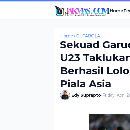
Home
Te
Home
DUTABOLA
Sekuad Garu
U23 Taklukan
Berhasil Lolo
Piala Asia
Edy Suprapto
-
Friday, April 