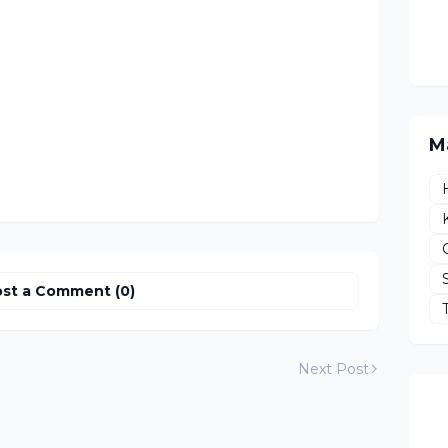
M
st a Comment (0)
Next Post