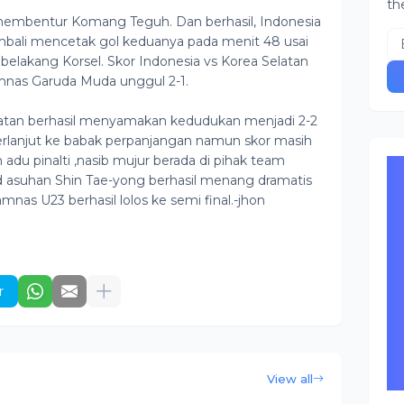
th
membentur Komang Teguh. Dan berhasil, Indonesia
mbali mencetak gol keduanya pada menit 48 usai
lakang Korsel. Skor Indonesia vs Korea Selatan
mnas Garuda Muda unggul 2-1.
latan berhasil menyamakan kedudukan menjadi 2-2
lanjut ke babak perpanjangan namun skor masih
 adu pinalti ,nasib mujur berada di pihak team
d asuhan Shin Tae-yong berhasil menang dramatis
mnas U23 berhasil lolos ke semi final.-jhon
r
View all