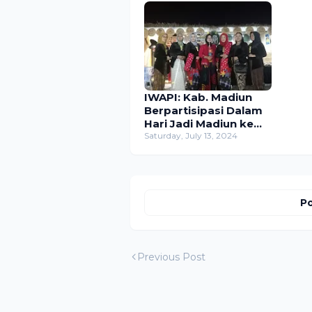
IWAPI: Kab. Madiun
Berpartisipasi Dalam
Hari Jadi Madiun ke
456 tahun di
Saturday, July 13, 2024
Lapangan Reksogati
Caruban.
Po
Previous Post