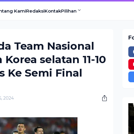
ntang Kami
Redaksi
Kontak
Pilihan
F
da Team Nasional
 Korea selatan 11-10
s Ke Semi Final
26, 2024