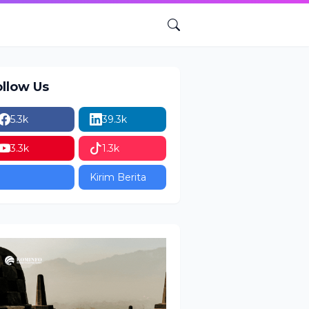
ollow Us
5.3k
39.3k
3.3k
1.3k
Kirim Berita