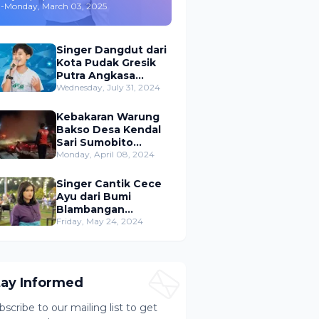
-
Monday, March 03, 2025
,Merambah Bisnis dan
Akting
Singer Dangdut dari
Kota Pudak Gresik
Putra Angkasa
Gemparkan
Wednesday, July 31, 2024
Permusikan Dangdut
Indonesia
Kebakaran Warung
Bakso Desa Kendal
Sari Sumobito
Jombang Berhasil di
Monday, April 08, 2024
Padamkan
Singer Cantik Cece
Ayu dari Bumi
Blambangan
Banyuwangi Siap
Friday, May 24, 2024
Ramaikan Musik
Dangdut Indonesia
tay Informed
bscribe to our mailing list to get