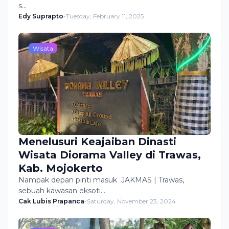
s…
Edy Suprapto
-
Tuesday, February 11, 2025
Wisata
Menelusuri Keajaiban Dinasti
Wisata Diorama Valley di Trawas,
Kab. Mojokerto
Nampak depan pinti masuk JAKMAS | Trawas,
sebuah kawasan eksoti…
Cak Lubis Prapanca
-
Saturday, November 23, 2024