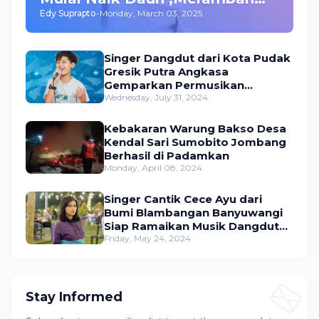
Edy Suprapto
-
Monday, March 03, 2025
Bisnis dan Akting
Singer Dangdut dari Kota Pudak
Gresik Putra Angkasa
Gemparkan Permusikan
Dangdut Indonesia
Wednesday, July 31, 2024
Kebakaran Warung Bakso Desa
Kendal Sari Sumobito Jombang
Berhasil di Padamkan
Monday, April 08, 2024
Singer Cantik Cece Ayu dari
Bumi Blambangan Banyuwangi
Siap Ramaikan Musik Dangdut
Indonesia
Friday, May 24, 2024
Stay Informed