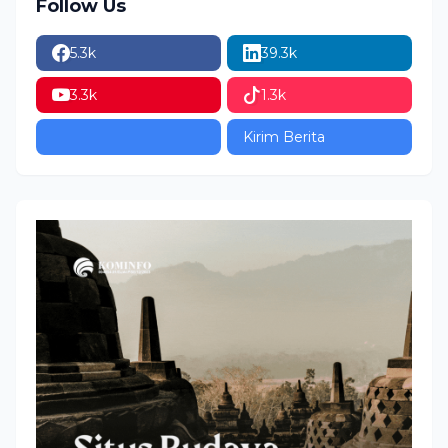
Follow Us
5.3k
39.3k
3.3k
1.3k
Kirim Berita