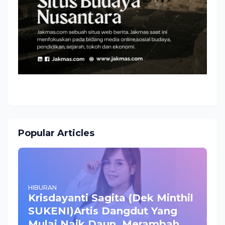
Popular Articles
HIBURAN
Krisdayanti Sagita (Dek Minthil
SUKENI)Artis Dangdut Yang
Mulai Naik Daun ,Merambah