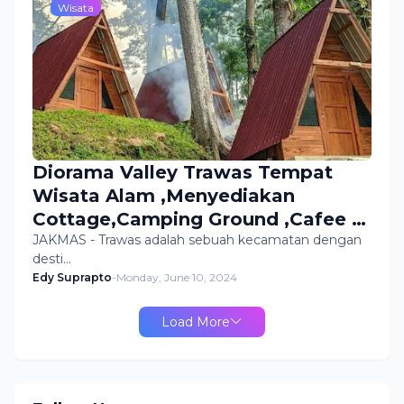
Wisata
Diorama Valley Trawas Tempat
Wisata Alam ,Menyediakan
Cottage,Camping Ground ,Cafee &
Resto
JAKMAS - Trawas adalah sebuah kecamatan dengan
desti…
Edy Suprapto
-
Monday, June 10, 2024
Load More