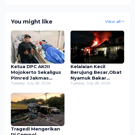
You might like
View all
Ketua DPC AKJII
Kelalaian Kecil
Mojokerto Sekaligus
Berujung Besar,Obat
Pimred Jakmas
Nyamuk Bakar
Jenguk Zaenal
Tuesday, July 28, 2026
Hanguskan Rumah
Tuesday, July 28, 2026
Relawan Viral yang
Warga
Terpatok Ular Cobra
Selopuro,Kerugian
Capai 200 Juta
Tragedi Mengerikan
Di Gempol