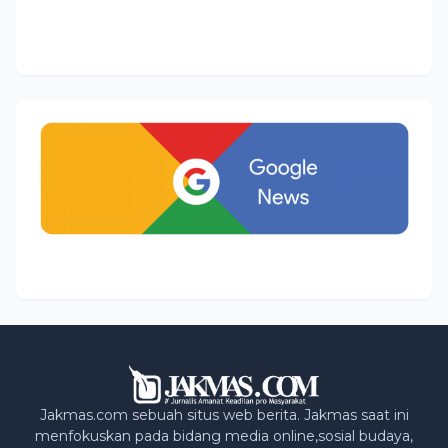
Jakmas.com sebuah situs web berita. Jakmas saat ini
menfokuskan pada bidang media online,sosial budaya,