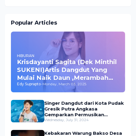
Popular Articles
HIBURAN
Krisdayanti Sagita (Dek Minthil
SUKENI)Artis Dangdut Yang
Mulai Naik Daun ,Merambah
Edy Suprapto
-
Monday, March 03, 2025
Bisnis dan Akting
Singer Dangdut dari Kota Pudak
Gresik Putra Angkasa
Gemparkan Permusikan
Dangdut Indonesia
Wednesday, July 31, 2024
Kebakaran Warung Bakso Desa