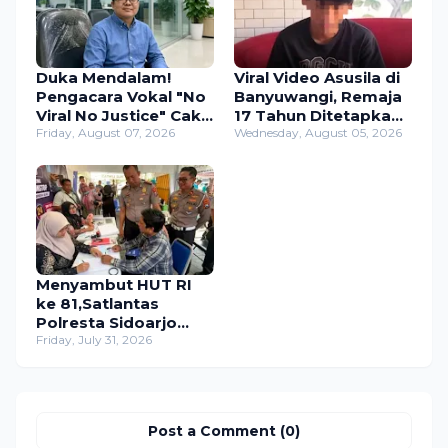
Duka Mendalam!
Viral Video Asusila di
Pengacara Vokal "No
Banyuwangi, Remaja
Viral No Justice" Cak
17 Tahun Ditetapkan
Sholeh Berpulang,
Friday, August 07, 2026
Tersangka
Wednesday, August 05, 2026
Telah Berjuang Lawan
Pencabulan Anak di
Sakit Selama 5 Tahun
Bawah Umur
Menyambut HUT RI
ke 81,Satlantas
Polresta Sidoarjo
Hadirkan SIM Keliling
Friday, July 31, 2026
24 Jam Nonstop
Post a Comment (0)