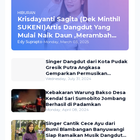
HIBURAN
Krisdayanti Sagita (Dek Minthil
SUKENI)Artis Dangdut Yang
Mulai Naik Daun ,Merambah
Edy Suprapto
-
Monday, March 03, 2025
Bisnis dan Akting
Singer Dangdut dari Kota Pudak
Gresik Putra Angkasa
Gemparkan Permusikan
Dangdut Indonesia
Wednesday, July 31, 2024
Kebakaran Warung Bakso Desa
Kendal Sari Sumobito Jombang
Berhasil di Padamkan
Monday, April 08, 2024
Singer Cantik Cece Ayu dari
Bumi Blambangan Banyuwangi
Siap Ramaikan Musik Dangdut