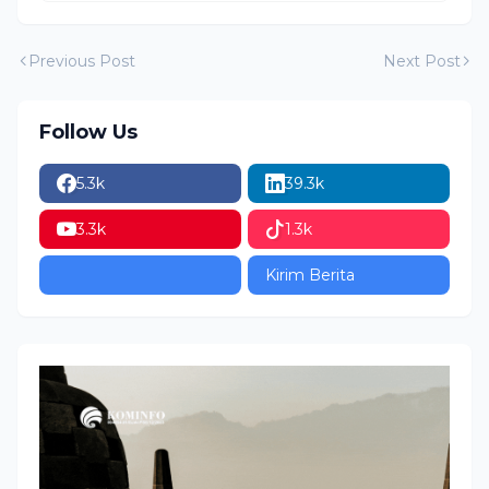
Previous Post
Next Post
Follow Us
5.3k
39.3k
3.3k
1.3k
Kirim Berita