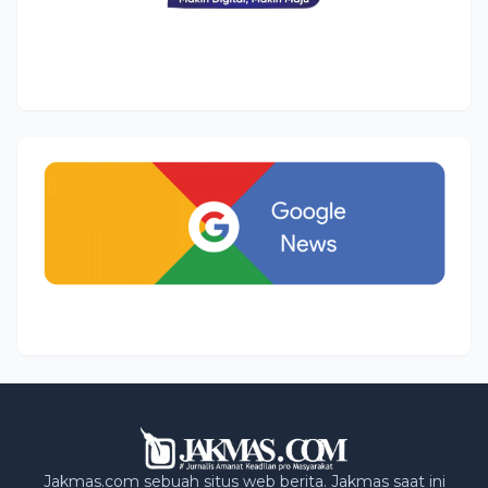
Jakmas.com sebuah situs web berita. Jakmas saat ini