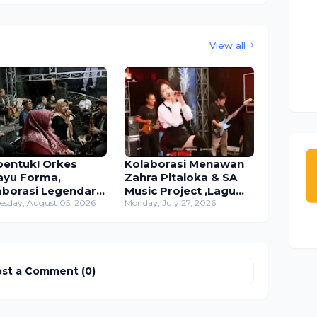
View all
bentuk! Orkes
Kolaborasi Menawan
ayu Forma,
Zahra Pitaloka & SA
aborasi Legendaris
Music Project ,Lagu
isi Veteran Jawa
sday, August 05, 2026
"Aduhai"Tembus
Monday, July 27, 2026
ur di Studio
Ribuan Penonton
watikta
Dalam Sehari
st a Comment (0)