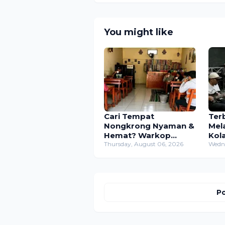
You might like
Cari Tempat
Ter
Nongkrong Nyaman &
Mel
Hemat? Warkop
Kol
Mama di Pasar Sasap
Thursday, August 06, 2026
Mus
Wedne
Jawabannya!
Tim
Wil
Po