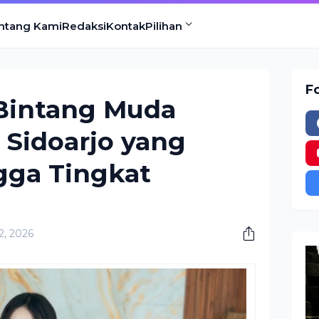
ntang Kami
Redaksi
Kontak
Pilihan
F
 Bintang Muda
 Sidoarjo yang
gga Tingkat
2, 2026