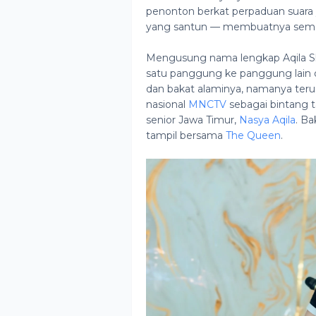
penonton berkat perpaduan suara 
yang santun — membuatnya semaki
Mengusung nama lengkap Aqila Sha
satu panggung ke panggung lain d
dan bakat alaminya, namanya terus
nasional
MNCTV
sebagai bintang 
senior Jawa Timur,
Nasya Aqila
. Ba
tampil bersama
The Queen
.