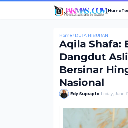
Home
Te
Home
DUTA HIBURAN
Aqila Shafa:
Dangdut Asli
Bersinar Hin
Nasional
Edy Suprapto
-
Friday, June 1