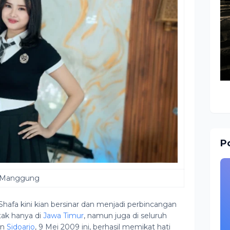
Po
 Manggung
afa kini kian bersinar dan menjadi perbincangan
tak hanya di
Jawa Timur
, namun juga di seluruh
an
Sidoarjo
, 9 Mei 2009 ini, berhasil memikat hati