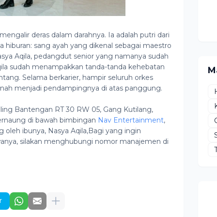
engalir deras dalam darahnya. Ia adalah putri dari
 hiburan: sang ayah yang dikenal sebagai maestro
Nasya Aqila, pedangdut senior yang namanya sudah
, Aqila sudah menampakkan tanda-tanda kehebatan
M
tang. Selama berkarier, hampir seluruh orkes
rnah menjadi pendampingnya di atas panggung.
aveling Bantengan RT 30 RW 05, Gang Kutilang,
a bernaung di bawah bimbingan
Nav Entertainment
,
oleh ibunya, Nasya Aqila,
Bagi yang ingin
anya, silakan menghubungi nomor manajemen di
r