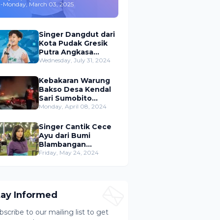
-
Monday, March 03, 2025
,Merambah Bisnis dan
Akting
Singer Dangdut dari
Kota Pudak Gresik
Putra Angkasa
Gemparkan
Wednesday, July 31, 2024
Permusikan Dangdut
Indonesia
Kebakaran Warung
Bakso Desa Kendal
Sari Sumobito
Jombang Berhasil di
Monday, April 08, 2024
Padamkan
Singer Cantik Cece
Ayu dari Bumi
Blambangan
Banyuwangi Siap
Friday, May 24, 2024
Ramaikan Musik
Dangdut Indonesia
tay Informed
bscribe to our mailing list to get