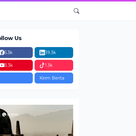
ollow Us
5.3k
39.3k
3.3k
1.3k
Kirim Berita