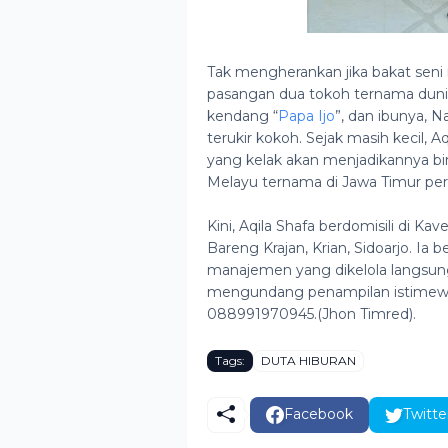
Tak mengherankan jika bakat seni m
pasangan dua tokoh ternama dunia
kendang “
Papa Ijo
”, dan ibunya, 
terukir kokoh. Sejak masih kecil
yang kelak akan menjadikannya bin
Melayu ternama di Jawa Timur pe
Kini, Aqila Shafa berdomisili di K
Bareng Krajan, Krian, Sidoarjo. I
manajemen yang dikelola langsung 
mengundang penampilan istimew
088991970945.(Jhon Timred).
Tags:
DUTA HIBURAN
Facebook
Twitte