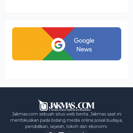
Jakmas.com sebuah situs web berita. Jakmas saat ini
menfokuskan pada bidang media online,sosial budaya,
pendidikan, sejarah, tokoh dan ekonomi.