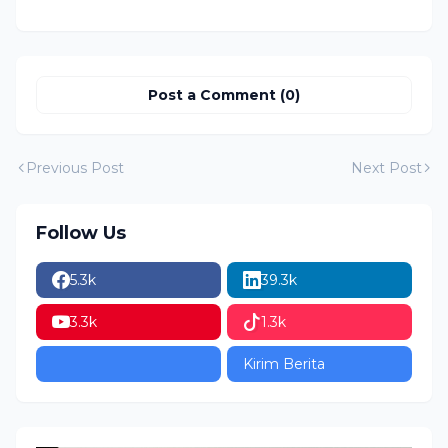
Post a Comment (0)
Previous Post
Next Post
Follow Us
5.3k
39.3k
3.3k
1.3k
Kirim Berita