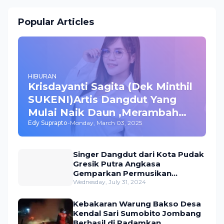
Popular Articles
HIBURAN
Krisdayanti Sagita (Dek Minthil
SUKENI)Artis Dangdut Yang
Mulai Naik Daun ,Merambah
Edy Suprapto
-
Monday, March 03, 2025
Bisnis dan Akting
Singer Dangdut dari Kota Pudak
Gresik Putra Angkasa
Gemparkan Permusikan
Dangdut Indonesia
Wednesday, July 31, 2024
Kebakaran Warung Bakso Desa
Kendal Sari Sumobito Jombang
Berhasil di Padamkan