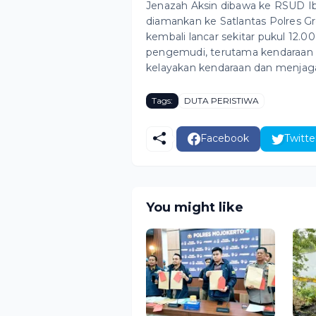
Jenazah Aksin dibawa ke RSUD Ib
diamankan ke Satlantas Polres Gre
kembali lancar sekitar pukul 12.
pengemudi, terutama kendaraan b
kelayakan kendaraan dan menjaga 
Tags:
DUTA PERISTIWA
Facebook
Twitte
You might like