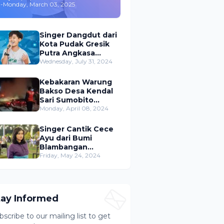
-
Monday, March 03, 2025
,Merambah Bisnis dan
Akting
Singer Dangdut dari
Kota Pudak Gresik
Putra Angkasa
Gemparkan
Wednesday, July 31, 2024
Permusikan Dangdut
Indonesia
Kebakaran Warung
Bakso Desa Kendal
Sari Sumobito
Jombang Berhasil di
Monday, April 08, 2024
Padamkan
Singer Cantik Cece
Ayu dari Bumi
Blambangan
Banyuwangi Siap
Friday, May 24, 2024
Ramaikan Musik
Dangdut Indonesia
tay Informed
bscribe to our mailing list to get