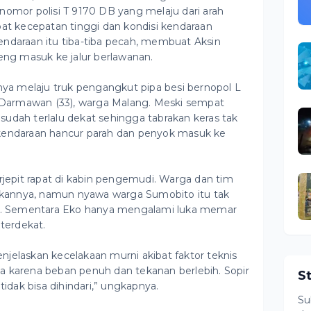
nomor polisi T 9170 DB yang melaju dari arah
bat kecepatan tinggi dan kondisi kendaraan
endaraan itu tiba-tiba pecah, membuat Aksin
leng masuk ke jalur berlawanan.
knya melaju truk pengangkut pipa besi bernopol L
Darmawan (33), warga Malang. Meski sempat
udah terlalu dekat sehingga tabrakan keras tak
kendaraan hancur parah dan penyok masuk ke
rjepit rapat di kabin pengemudi. Warga dan tim
kannya, namun nyawa warga Sumobito itu tak
si. Sementara Eko hanya mengalami luka memar
 terdekat.
jelaskan kecelakaan murni akibat faktor teknis
a karena beban penuh dan tekanan berlebih. Sopir
S
tidak bisa dihindari,” ungkapnya.
Su