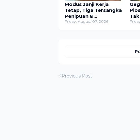
Modus Janji Kerja
Geg
Tetap, Tiga Tersangka
Plo
Penipuan &
Tak
Penggelapan Rp630
Friday, August 07, 2026
Dit
Frida
Juta Dibekuk Polres
Men
Mojokerto
Bra
Po
Previous Post