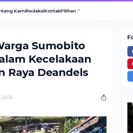
ntang Kami
Redaksi
Kontak
Pilihan
F
Warga Sumobito
alam Kecelakaan
an Raya Deandels
5, 2026