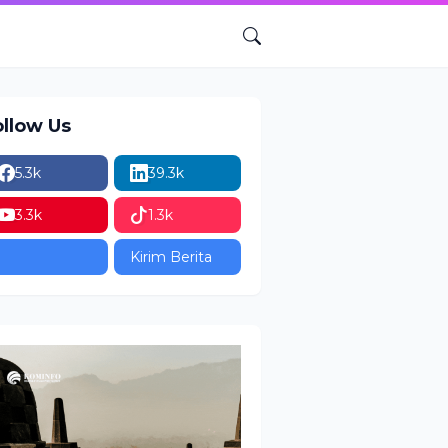
ollow Us
5.3k
39.3k
3.3k
1.3k
Kirim Berita