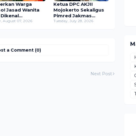
erkan Warga
Ketua DPC AKJII
so! Jasad Wanita
Mojokerto Sekaligus
 Dikenal
Pimred Jakmas
emukan
y, August 07, 2026
Jenguk Zaenal
Tuesday, July 28, 2026
gapung di Sungai
Relawan Viral yang
ntas
Terpatok Ular Cobra
M
st a Comment (0)
Next Post