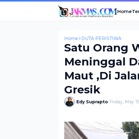
Home
Te
Home
DUTA PERISTIWA
Satu Orang 
Meninggal D
Maut ,Di Jal
Gresik
Edy Suprapto
-
Friday, May 1