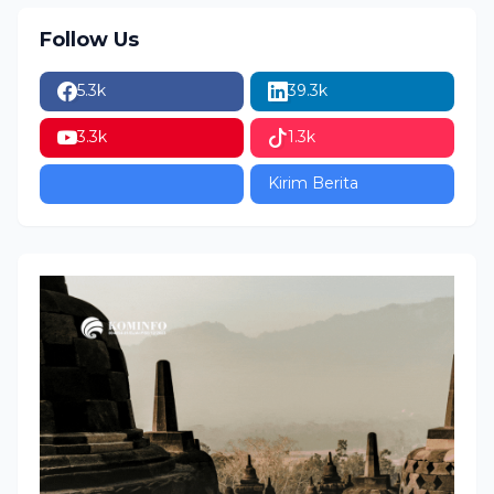
Follow Us
5.3k
39.3k
3.3k
1.3k
Kirim Berita