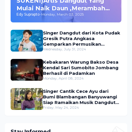
SUKENI)Artis Dangdut Yang
Mulai Naik Daun ,Merambah
Edy Suprapto
-
Monday, March 03, 2025
Bisnis dan Akting
Singer Dangdut dari Kota Pudak
Gresik Putra Angkasa
Gemparkan Permusikan
Dangdut Indonesia
Wednesday, July 31, 2024
Kebakaran Warung Bakso Desa
Kendal Sari Sumobito Jombang
Berhasil di Padamkan
Monday, April 08, 2024
Singer Cantik Cece Ayu dari
Bumi Blambangan Banyuwangi
Siap Ramaikan Musik Dangdut
Indonesia
Friday, May 24, 2024
Stay Informed