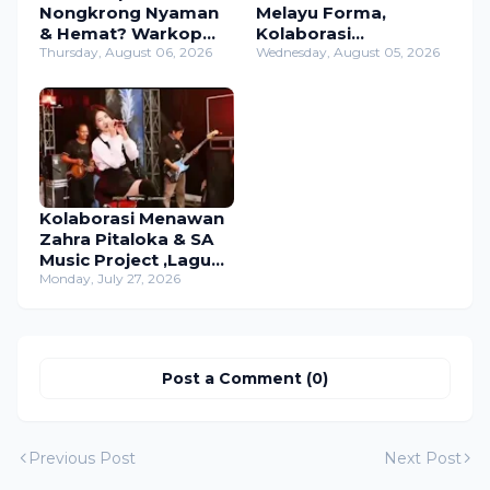
Nongkrong Nyaman
Melayu Forma,
& Hemat? Warkop
Kolaborasi
Mama di Pasar Sasap
Thursday, August 06, 2026
Legendaris Musisi
Wednesday, August 05, 2026
Jawabannya!
Veteran Jawa Timur
di Studio Wilwatikta
Kolaborasi Menawan
Zahra Pitaloka & SA
Music Project ,Lagu
"Aduhai"Tembus
Monday, July 27, 2026
Ribuan Penonton
Dalam Sehari
Post a Comment (0)
Previous Post
Next Post