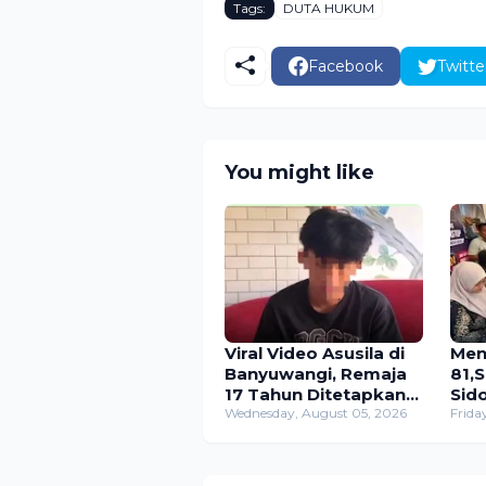
Tags:
DUTA HUKUM
Facebook
Twitte
You might like
Viral Video Asusila di
Men
Banyuwangi, Remaja
81,
17 Tahun Ditetapkan
Sid
Tersangka
Wednesday, August 05, 2026
Keli
Frida
Pencabulan Anak di
Non
Bawah Umur