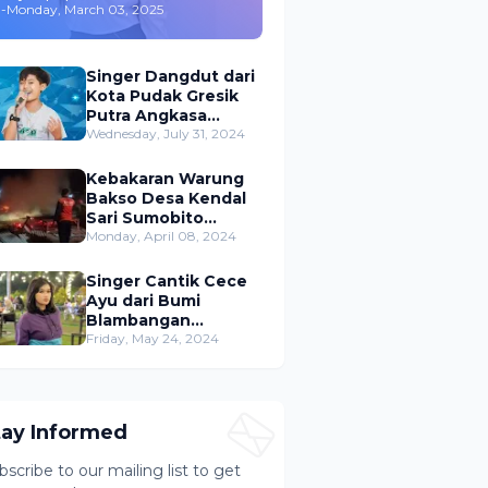
-
Monday, March 03, 2025
,Merambah Bisnis dan
Akting
Singer Dangdut dari
Kota Pudak Gresik
Putra Angkasa
Gemparkan
Wednesday, July 31, 2024
Permusikan Dangdut
Indonesia
Kebakaran Warung
Bakso Desa Kendal
Sari Sumobito
Jombang Berhasil di
Monday, April 08, 2024
Padamkan
Singer Cantik Cece
Ayu dari Bumi
Blambangan
Banyuwangi Siap
Friday, May 24, 2024
Ramaikan Musik
Dangdut Indonesia
tay Informed
bscribe to our mailing list to get