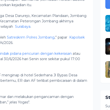
rkan kejadian itu.
warga Desa Darurejo, Kecamatan Plandaan, Jombang
 Kecamatan Peterongan Jombang akhirnya
i wilayah
Surabaya
.
 oleh
Satreskrim Polres Jombang
,” papar
Kapolsek
/4/2026.
tindak pidana pencurian dengan kekerasan
atau
l 30/6/2026 hari Senin sore sekitar pukul 17:00
AF menginap di hotel Sederhana Jl Bypas Desa
bertemu, ER dan AF terlibat pembicaraan di dalam
kamar dan melakukan pengancaman dengan
S
an,” jelas Yogas".
Su