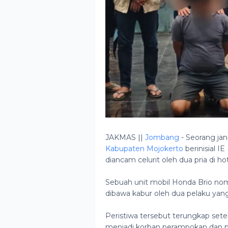
JAKMAS ||
Jombang
- Seorang ja
Kabupaten Mojokerto
berinisial I
diancam celurit oleh dua pria di
Sebuah unit mobil Honda Brio nom
dibawa kabur oleh dua pelaku yang
Peristiwa tersebut terungkap sete
menjadi korban perampokan dan 