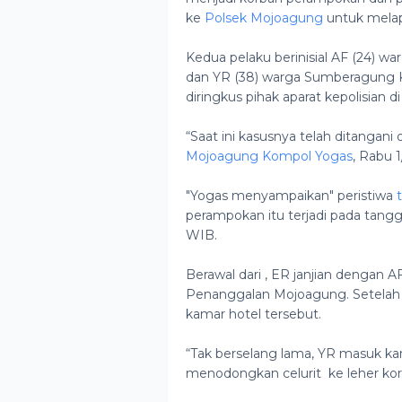
ke
Polsek Mojoagung
untuk melapo
Kedua pelaku berinisial AF (24) 
dan YR (38) warga Sumberagung
diringkus pihak aparat kepolisian d
“Saat ini kasusnya telah ditangani
Mojoagung Kompol Yogas
, Rabu 1
"Yogas menyampaikan" peristiwa
perampokan itu terjadi pada tangga
WIB.
Berawal dari , ER janjian dengan 
Penanggalan Mojoagung. Setelah 
kamar hotel tersebut.
“Tak berselang lama, YR masuk 
menodongkan celurit ke leher korb