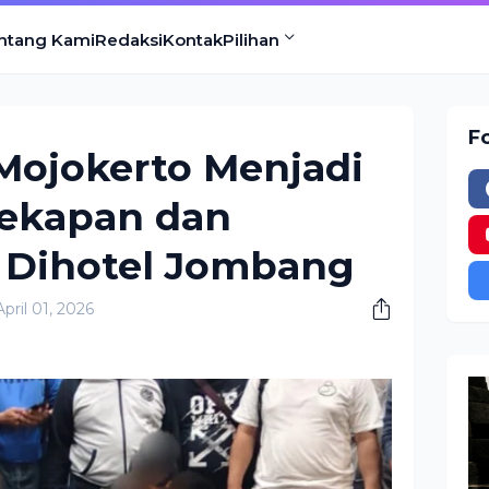
ntang Kami
Redaksi
Kontak
Pilihan
F
Mojokerto Menjadi
ekapan dan
Dihotel Jombang
ril 01, 2026