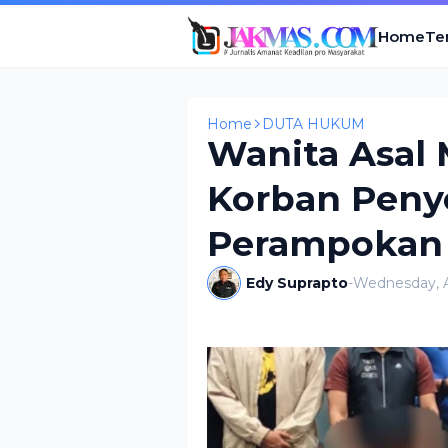
Home
Te
Home
DUTA HUKUM
Wanita Asal 
Korban Peny
Perampokan 
Edy Suprapto
-
Wednesday, Ap