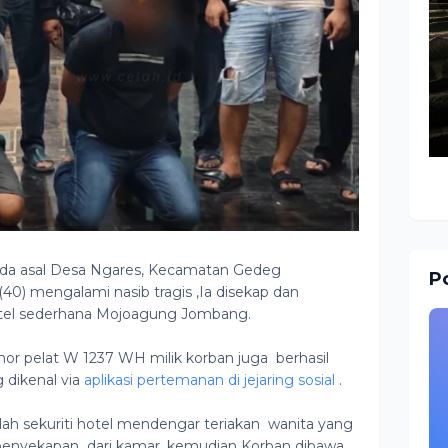
nda asal Desa Ngares, Kecamatan Gedeg
Po
E (40) mengalami nasib tragis ,Ia disekap dan
 hotel sederhana Mojoagung Jombang.
or pelat W 1237 WH milik korban juga berhasil
 dikenal via
aplikasi pertemanan di jejaring sosial
.
lah sekuriti hotel mendengar teriakan wanita yang
penyekapan dari kamar ,kemudian Korban dibawa