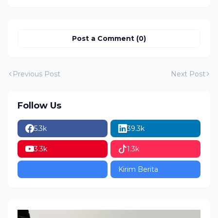
Langsung Kami
Hentikan!
Post a Comment (0)
Previous Post
Next Post
Follow Us
5.3k
39.3k
3.3k
1.3k
Kirim Berita