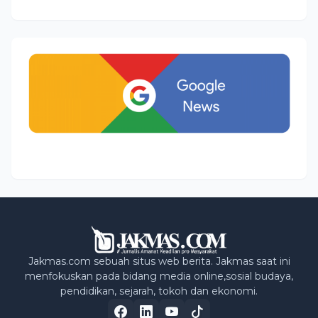
Jakmas.com sebuah situs web berita. Jakmas saat ini
menfokuskan pada bidang media online,sosial budaya,
pendidikan, sejarah, tokoh dan ekonomi.