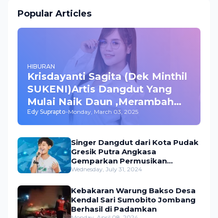
Popular Articles
HIBURAN
Krisdayanti Sagita (Dek Minthil
SUKENI)Artis Dangdut Yang
Mulai Naik Daun ,Merambah
Edy Suprapto
-
Monday, March 03, 2025
Bisnis dan Akting
Singer Dangdut dari Kota Pudak
Gresik Putra Angkasa
Gemparkan Permusikan
Dangdut Indonesia
Wednesday, July 31, 2024
Kebakaran Warung Bakso Desa
Kendal Sari Sumobito Jombang
Berhasil di Padamkan
Monday, April 08, 2024