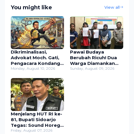
You might like
View all
​Dikriminalisasi,
Pawai Budaya
Advokat Moch. Gati,
Berubah Ricuh! Dua
Pengacara Kondang
Warga Diamankan
Surabaya Melawan
Monday, August 10, 2026
Warga Diduga Curi
Sunday, August 09, 2026
Lewat Gugatan di PN
HP, Luka Dipukul
Lamongan
Sebelum Diserahkan
Polisi
Menjelang HUT RI ke-
81, Bupati Sidoarjo
Tegas: Sound Horeg
yang Ganggu Warga
Friday, August 07, 2026