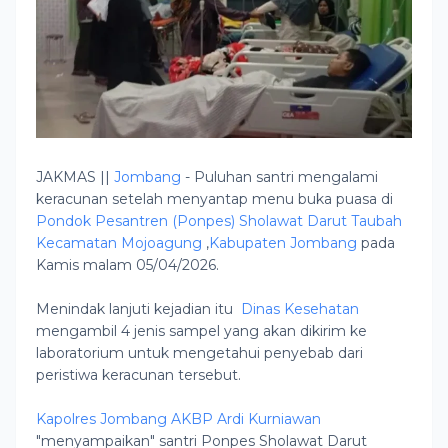
JAKMAS ||
Jombang
- Puluhan santri mengalami
keracunan setelah menyantap menu buka puasa di
Pondok Pesantren (Ponpes) Sholawat Darut Taubah
Kecamatan Mojoagung
,
Kabupaten Jombang
pada
Kamis malam 05/04/2026.
Menindak lanjuti kejadian itu
Dinas Kesehatan
mengambil 4 jenis sampel yang akan dikirim ke
laboratorium untuk mengetahui penyebab dari
peristiwa keracunan tersebut.
Kapolres Jombang
AKBP Ardi Kurniawan
"menyampaikan" santri Ponpes Sholawat Darut