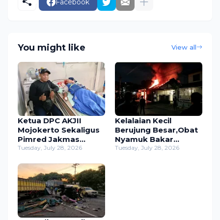
Facebook
You might like
View all
Ketua DPC AKJII
Kelalaian Kecil
Mojokerto Sekaligus
Berujung Besar,Obat
Pimred Jakmas
Nyamuk Bakar
Jenguk Zaenal
Tuesday, July 28, 2026
Hanguskan Rumah
Tuesday, July 28, 2026
Relawan Viral yang
Warga
Terpatok Ular Cobra
Selopuro,Kerugian
Capai 200 Juta