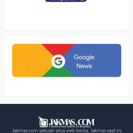
Jakmas.com sebuah situs web berita. Jakmas saat ini