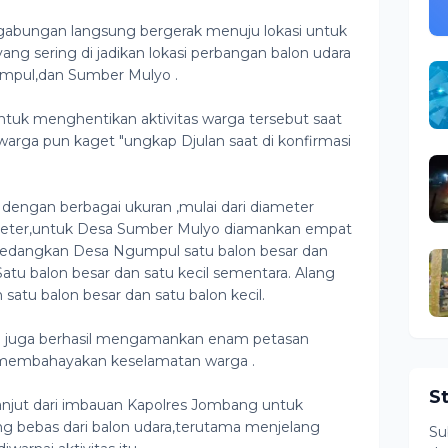
m gabungan langsung bergerak menuju lokasi untuk
ang sering di jadikan lokasi perbangan balon udara
mpul,dan Sumber Mulyo .
tuk menghentikan aktivitas warga tersebut saat
u warga pun kaget "ungkap Djulan saat di konfirmasi
a dengan berbagai ukuran ,mulai dari diameter
meter,untuk Desa Sumber Mulyo diamankan empat
l,sedangkan Desa Ngumpul satu balon besar dan
atu balon besar dan satu kecil sementara. Alang
atu balon besar dan satu balon kecil.
n juga berhasil mengamankan enam petasan
 membahayakan keselamatan warga .
S
lanjut dari imbauan Kapolres Jombang untuk
g bebas dari balon udara,terutama menjelang
Su