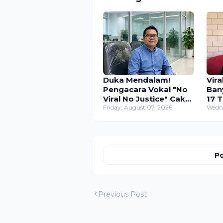
Duka Mendalam!
Vira
Pengacara Vokal "No
Ban
Viral No Justice" Cak
17 
Sholeh Berpulang,
Friday, August 07, 2026
Ter
Wedne
Telah Berjuang Lawan
Pen
Sakit Selama 5 Tahun
Baw
Po
Previous Post