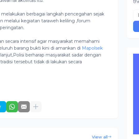
warnai aktivitas itu.
th
h melakukan berbagai langkah pencegahan sejak
kan melalui kegiatan taraweh keliling ,forum
peringatan.
kan secara intensif agar masyarakat memahami
eluruh barang bukti kini di amankan di
Mapolsek
anjut,Polisi berharap masyarakat sadar dengan
radisi tersebut tidak di lakukan secara
r
View all