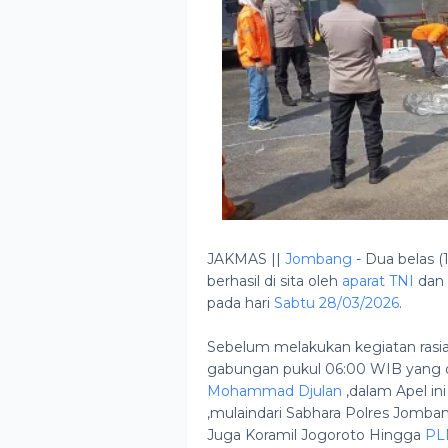
JAKMAS ||
Jombang
- Dua belas (
berhasil di sita oleh
aparat TNI
da
pada hari
Sabtu 28/03/2026
.
Sebelum melakukan kegiatan rasia 
gabungan pukul 06:00 WIB yang d
Mohammad Djulan
,dalam Apel ini
,mulaindari Sabhara Polres Jomba
Juga Koramil Jogoroto Hingga
PL