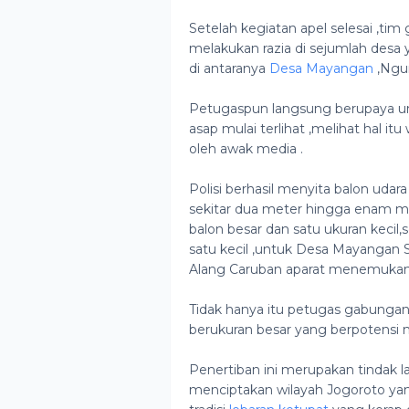
Setelah kegiatan apel selesai ,ti
melakukan razia di sejumlah desa y
di antaranya
Desa Mayangan
,Ngu
Petugaspun langsung berupaya un
asap mulai terlihat ,melihat hal it
oleh awak media .
Polisi berhasil menyita balon udar
sekitar dua meter hingga enam 
balon besar dan satu ukuran keci
satu kecil ,untuk Desa Mayangan S
Alang Caruban aparat menemukan s
Tidak hanya itu petugas gabunga
berukuran besar yang berpotensi
Penertiban ini merupakan tindak 
menciptakan wilayah Jogoroto yan