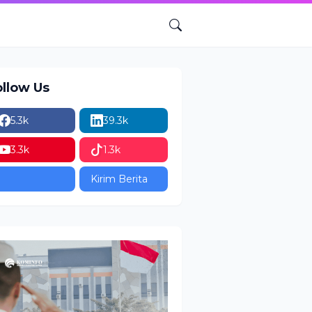
ollow Us
5.3k
39.3k
3.3k
1.3k
Kirim Berita