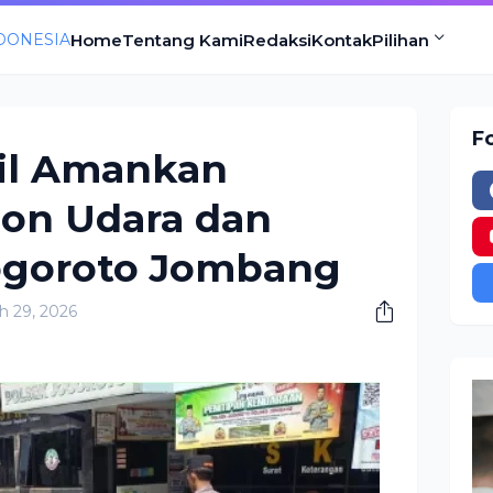
Home
Tentang Kami
Redaksi
Kontak
Pilihan
F
sil Amankan
lon Udara dan
Jogoroto Jombang
h 29, 2026