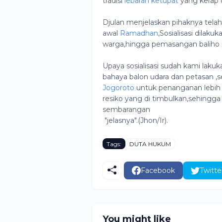
tradisi
lebaran ketupat
yang kerap di
Djulan menjelaskan pihaknya tela
awal
Ramadhan
,Sosialisasi dilaku
warga,hingga pemasangan baliho 
Upaya sosialisasi sudah kami laku
bahaya balon udara dan petasan ,s
Jogoroto
untuk penanganan lebih l
resiko yang di timbulkan,sehingga t
sembarangan
"jelasnya".(Jhon/Ir).
Tags:
DUTA HUKUM
Facebook
Twitte
You might like