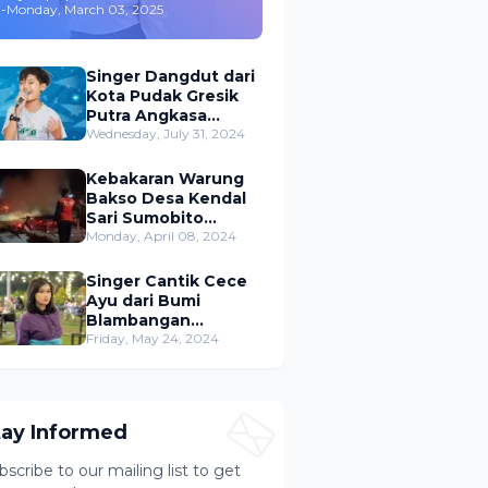
-
Monday, March 03, 2025
,Merambah Bisnis dan
Akting
Singer Dangdut dari
Kota Pudak Gresik
Putra Angkasa
Gemparkan
Wednesday, July 31, 2024
Permusikan Dangdut
Indonesia
Kebakaran Warung
Bakso Desa Kendal
Sari Sumobito
Jombang Berhasil di
Monday, April 08, 2024
Padamkan
Singer Cantik Cece
Ayu dari Bumi
Blambangan
Banyuwangi Siap
Friday, May 24, 2024
Ramaikan Musik
Dangdut Indonesia
tay Informed
bscribe to our mailing list to get