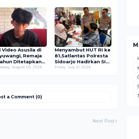
M
l Video Asusila di
Menyambut HUT RI ke
yuwangi, Remaja
81,Satlantas Polresta
Tahun Ditetapkan
Sidoarjo Hadirkan SIM
sangka
sday, August 05, 2026
Keliling 24 Jam
Friday, July 31, 2026
cabulan Anak di
Nonstop
ah Umur
st a Comment (0)
Next Post