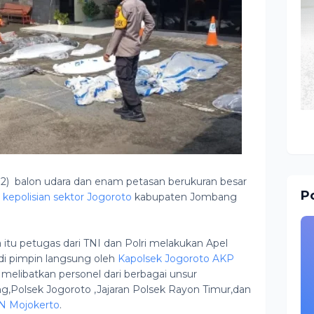
12) balon udara dan enam petasan berukuran besar
Po
n
kepolisian sektor Jogoroto
kabupaten Jombang
itu petugas dari TNI dan Polri melakukan Apel
i pimpin langsung oleh
Kapolsek Jogoroto AKP
 melibatkan personel dari berbagai unsur
ng,Polsek Jogoroto ,Jajaran Polsek Rayon Timur,dan
N Mojokerto
.