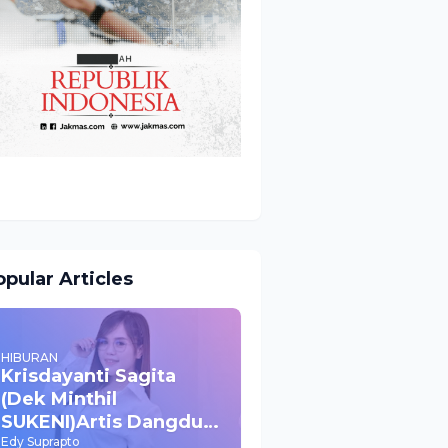
pular Articles
HIBURAN
Krisdayanti Sagita
(Dek Minthil
SUKENI)Artis Dangdut
Yang Mulai Naik Daun
Edy Suprapto