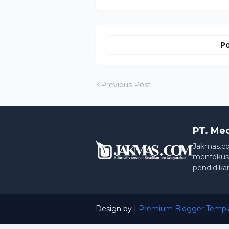
Po
Previous Post
PT. Me
Jakmas.co
menfokusk
pendidika
Design by |
Premium Blogger Templ