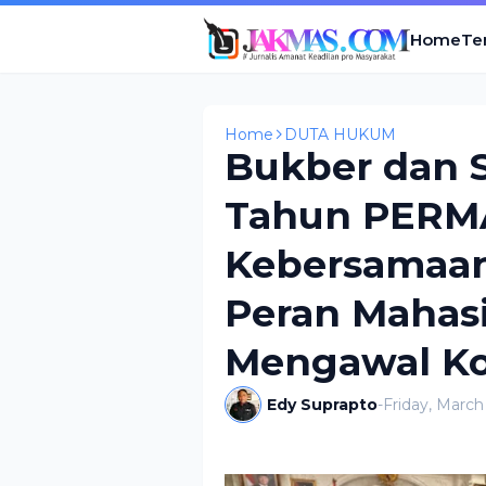
Home
Te
Home
DUTA HUKUM
Bukber dan S
Tahun PERM
Kebersamaa
Peran Maha
Mengawal Ko
Edy Suprapto
-
Friday, March