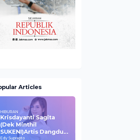
pular Articles
HIBURAN
Krisdayanti Sagita
(Dek Minthil
SUKENI)Artis Dangdut
Yang Mulai Naik Daun
Edy Suprapto