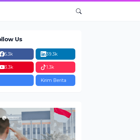
ollow Us
5.3k
39.3k
3.3k
1.3k
Kirim Berita