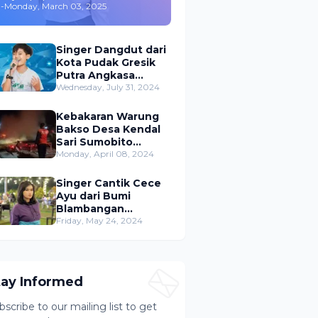
-
Monday, March 03, 2025
,Merambah Bisnis dan
Akting
Singer Dangdut dari
Kota Pudak Gresik
Putra Angkasa
Gemparkan
Wednesday, July 31, 2024
Permusikan Dangdut
Indonesia
Kebakaran Warung
Bakso Desa Kendal
Sari Sumobito
Jombang Berhasil di
Monday, April 08, 2024
Padamkan
Singer Cantik Cece
Ayu dari Bumi
Blambangan
Banyuwangi Siap
Friday, May 24, 2024
Ramaikan Musik
Dangdut Indonesia
tay Informed
bscribe to our mailing list to get