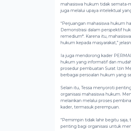
mahasiswa hukum tidak semata-mat
juga melalui upaya intelektual ya
“Perjuangan mahasiswa hukum harus
Demonstrasi dalam perspektif hu
remedium*. Karena itu, mahasisw
hukum kepada masyarakat,” jelasn
Ia juga mendorong kader PERMAHI
hukum yang informatif dan mudah 
prosedur pembuatan Surat Izin Men
berbagai persoalan hukum yang se
Selain itu, Tessa menyoroti pent
organisasi mahasiswa hukum. Menu
melainkan melalui proses pembina
kader, termasuk perempuan.
“Pemimpin tidak lahir begitu saja, 
penting bagi organisasi untuk m