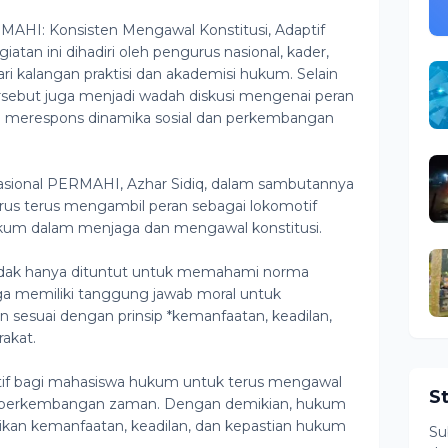
HI: Konsisten Mengawal Konstitusi, Adaptif
tan ini dihadiri oleh pengurus nasional, kader,
i kalangan praktisi dan akademisi hukum. Selain
rsebut juga menjadi wadah diskusi mengenai peran
 merespons dinamika sosial dan perkembangan
ional PERMAHI, Azhar Sidiq, dalam sambutannya
 terus mengambil peran sebagai lokomotif
ukum dalam menjaga dan mengawal konstitusi.
dak hanya dituntut untuk memahami norma
ga memiliki tanggung jawab moral untuk
sesuai dengan prinsip *kemanfaatan, keadilan,
akat.
if bagi mahasiswa hukum untuk terus mengawal
S
dap perkembangan zaman. Dengan demikian, hukum
an kemanfaatan, keadilan, dan kepastian hukum
Su