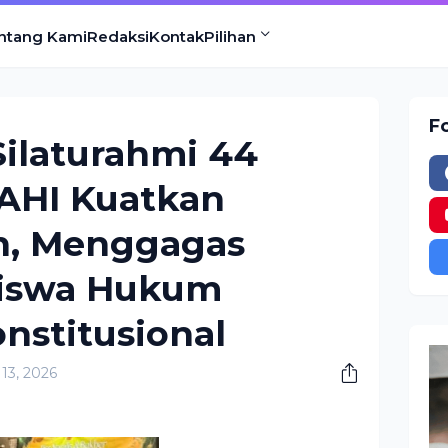
ntang Kami
Redaksi
Kontak
Pilihan
F
ilaturahmi 44
AHI Kuatkan
n, Menggagas
siswa Hukum
nstitusional
 13, 2026