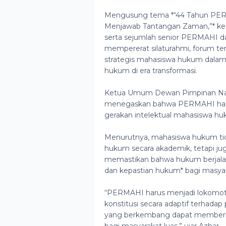
Mengusung tema *“44 Tahun PERMA
Menjawab Tantangan Zaman,”* kegia
serta sejumlah senior PERMAHI dar
mempererat silaturahmi, forum te
strategis mahasiswa hukum dalam
hukum di era transformasi.
Ketua Umum Dewan Pimpinan Nas
menegaskan bahwa PERMAHI harus
gerakan intelektual mahasiswa h
Menurutnya, mahasiswa hukum ti
hukum secara akademik, tetapi ju
memastikan bahwa hukum berjalan 
dan kepastian hukum* bagi masyar
“PERMAHI harus menjadi lokomot
konstitusi secara adaptif terha
yang berkembang dapat memberik