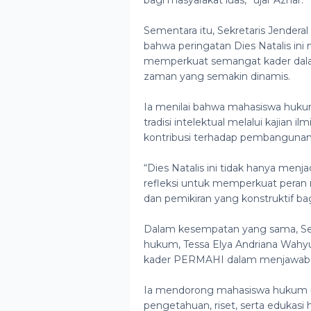
bagi masyarakat luas,” ujar Azhar.
Sementara itu, Sekretaris Jende
bahwa peringatan Dies Natalis in
memperkuat semangat kader dalam
zaman yang semakin dinamis.
Ia menilai bahwa mahasiswa huk
tradisi intelektual melalui kajian
kontribusi terhadap pembangunan
“Dies Natalis ini tidak hanya men
refleksi untuk memperkuat pera
dan pemikiran yang konstruktif b
Dalam kesempatan yang sama, Sen
hukum, Tessa Elya Andriana Wahyu
kader PERMAHI dalam menjawab 
Ia mendorong mahasiswa hukum un
pengetahuan, riset, serta edukas