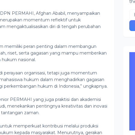
th
ral DPN PERMAHI, Afghan Ababil, menyampaikan
i merupakan momentum reflektif untuk
 mengaktualisasikan diri di tengah perubahan
um memiliki peran penting dalam membangun
 ilmiah, riset, serta gagasan yang mampu memberikan
 hukum nasional.
jadi perayaan organisasi, tetapi juga momentum
n mahasiswa hukum dalam menghadirkan gagasan
agi perkembangan hukum di Indonesia,” ungkapnya.
ior PERMAHI yang juga praktisi dan akademisi
di, menekankan pentingnya kreativitas dan inovasi
tantangan zaman.
tuk memperkuat kontribusi melalui produksi
i hukum kepada masyarakat. Menurutnya, gerakan