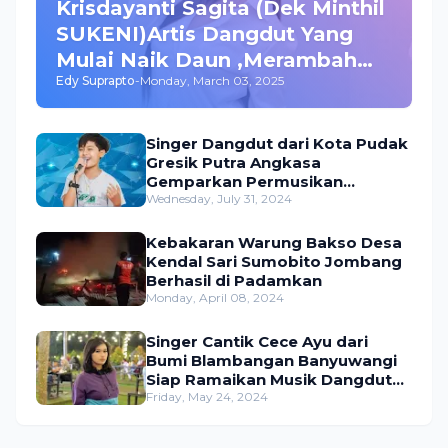
Krisdayanti Sagita (Dek Minthil
SUKENI)Artis Dangdut Yang
Mulai Naik Daun ,Merambah
Edy Suprapto
-
Monday, March 03, 2025
Bisnis dan Akting
Singer Dangdut dari Kota Pudak
Gresik Putra Angkasa
Gemparkan Permusikan
Dangdut Indonesia
Wednesday, July 31, 2024
Kebakaran Warung Bakso Desa
Kendal Sari Sumobito Jombang
Berhasil di Padamkan
Monday, April 08, 2024
Singer Cantik Cece Ayu dari
Bumi Blambangan Banyuwangi
Siap Ramaikan Musik Dangdut
Indonesia
Friday, May 24, 2024