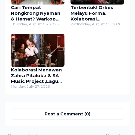
Cari Tempat
Terbentuk! Orkes
Nongkrong Nyaman
Melayu Forma,
& Hemat? Warkop
Kolaborasi
Mama di Pasar Sasap
Thursday, August 06, 2026
Legendaris Musisi
Wednesday, August 05, 2026
Jawabannya!
Veteran Jawa Timur
di Studio Wilwatikta
Kolaborasi Menawan
Zahra Pitaloka & SA
Music Project ,Lagu
"Aduhai"Tembus
Monday, July 27, 2026
Ribuan Penonton
Dalam Sehari
Post a Comment (0)