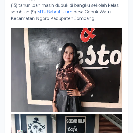
(15) tahun ,dan masih duduk di bangku sekolah kelas
sembilan (9)
MTs Bahrul Ulum
desa Genuk Watu
Kecamatan Ngoro Kabupaten Jombang .