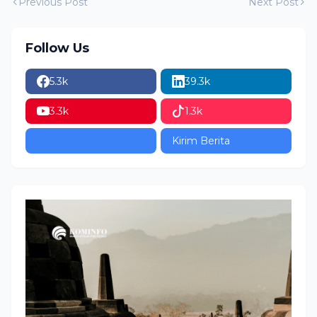
Previous Post
Next Post
Follow Us
5.3k
39.3k
3.3k
1.3k
Kirim Berita