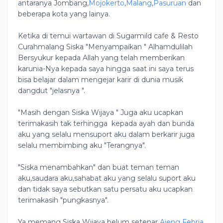
antaranya Jombang,
Mojokerto
,
Malang
,
Pasuruan
dan
beberapa kota yang lainya.
Ketika di temui wartawan di Sugarmild cafe & Resto
Curahmalang Siska "Menyampaikan " Alhamdulilah
Bersyukur kepada Allah yang telah memberikan
karunia-Nya kepada saya hingga saat ini saya terus
bisa belajar dalam mengejar karir di dunia musik
dangdut "jelasnya ".
"Masih dengan Siska Wijaya " Juga aku ucapkan
terimakasih tak terhingga kepada ayah dan bunda
aku yang selalu mensuport aku dalam berkarir juga
selalu membimbing aku "Terangnya".
"Siska menambahkan" dan buat teman teman
aku,saudara aku,sahabat aku yang selalu suport aku
dan tidak saya sebutkan satu persatu aku ucapkan
terimakasih "pungkasnya".
Ya memang Siska Wijaya belum setenar
Ajeng Febria