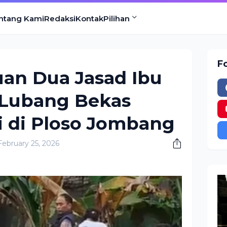
ntang Kami
Redaksi
Kontak
Pilihan
F
an Dua Jasad Ibu
 Lubang Bekas
i di Ploso Jombang
ebruary 25, 2026