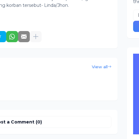
th
g korban tersebut- Linda/Jhon.
r
View all
st a Comment (0)