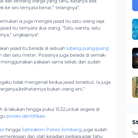
wal dari seorang warga yang tahu, katanya ada
cek ke sini ternyata benar,” terangnya".
mukan ia juga mengira jasad itu satu orang saja.
 jasad itu ternyata dua orang. “Satu wanita, satu
nya,” ungkapnya".
ukan jasad itu berada di sebuah
lubang puing-puing
dari satu meter. Posisinya juga berada di semak-
k menggunakan pakaian sama sekali, dan sudah
gaku tidak mengenali kedua jasad tersebut. Ia juga
rganya,kelihatannya bukan orang sini,”
 di lakukan hingga pukul 15.32,untuk segera di
ggu
proses identifikasi
.
S
so
hingga
Satreskrim Polres Jombang
, juga sudah
Su
pemeriksaan dan olah kejadian perkara,agar tahu