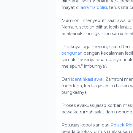
diketahui sekitar pukul 14.30,bera
mayat di
asrama polisi
, terus kita 
"Zamroni menyebut" saat awal dite
Namun, setelah dilihat lebih lanjut,
anak-anak, mungkin ibu sama anak
Pihaknya juga merinci, saat ditem
bangunan
dengan kedalaman lebih 
semak,Posisinya dua-duanya tida
melepuh,” imbuhnya".
Dari
identifikasi awal
, Zamroni men
menduga, kedua jasad itu bukan wa
pungkasnya.
Proses evakuasi jasad korban masih
bawa ke rumah sakit dan menun
Petugas kepolisian dari
Polsek Plo
berada di lokasi untuk melakukan 