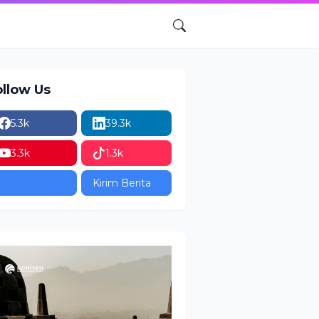
ollow Us
5.3k
39.3k
3.3k
1.3k
Kirim Berita