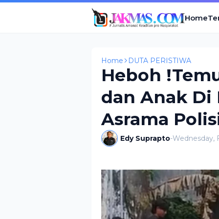
Home
Te
Home
DUTA PERISTIWA
Heboh !Temu
dan Anak Di
Asrama Polis
Edy Suprapto
-
Wednesday, F