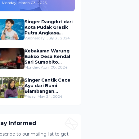
-
Monday, March 03, 2025
,Merambah Bisnis dan
Akting
Singer Dangdut dari
Kota Pudak Gresik
Putra Angkasa
Gemparkan
Wednesday, July 31, 2024
Permusikan Dangdut
Indonesia
Kebakaran Warung
Bakso Desa Kendal
Sari Sumobito
Jombang Berhasil di
Monday, April 08, 2024
Padamkan
Singer Cantik Cece
Ayu dari Bumi
Blambangan
Banyuwangi Siap
Friday, May 24, 2024
Ramaikan Musik
Dangdut Indonesia
tay Informed
bscribe to our mailing list to get