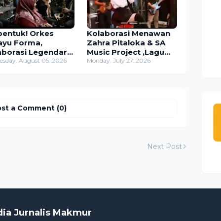
bentuk! Orkes
Kolaborasi Menawan
ayu Forma,
Zahra Pitaloka & SA
aborasi Legendaris
Music Project ,Lagu
isi Veteran Jawa
sday, August 05, 2026
"Aduhai"Tembus
Monday, July 27, 2026
ur di Studio
Ribuan Penonton
watikta
Dalam Sehari
st a Comment (0)
Next Post
dia Jurnalis Makmur