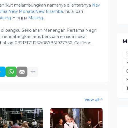
nah ikut melambungkan namanya di antaranya
Nav
fira
,
New Monata
,
New Elsamba
,mulai dari
mbang
Hingga
Malang
.
k di bangku Sekolahan Menengah Pertama Negri
endatangkan artis bersuara emas ini bisa
M
atsap 082131711252/087861927766.-CakJhon.
r
View all