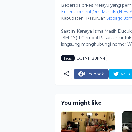
Beberapa orkes Melayu yang per
Entertainment
,
Om Mustika
,
New Al
Kabupaten Pasuruan,
Sidoarjo
,
Jo
Saat ini Kanaya Isma Masih Dudu
(SMPN) 1 Gempol Pasuruan,untuk m
langsung menghubungi nomor Wh
Tags:
DUTA HIBURAN
Facebook
Twitte
You might like