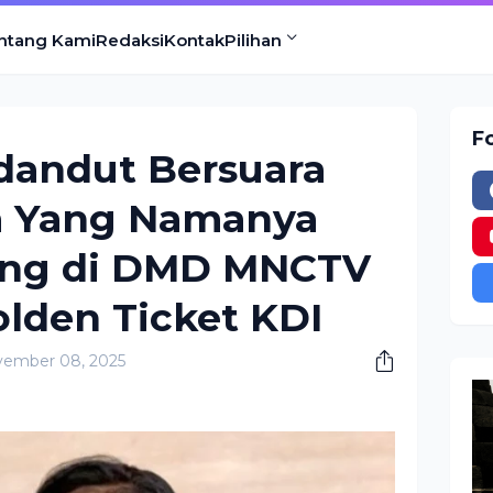
ntang Kami
Redaksi
Kontak
Pilihan
F
dandut Bersuara
a Yang Namanya
ang di DMD MNCTV
den Ticket KDI
vember 08, 2025