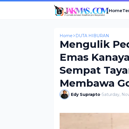
Home
Te
Home
DUTA HIBURAN
Mengulik Pe
Emas Kanay
Sempat Tay
Membawa Gol
Edy Suprapto
-
Saturday, No