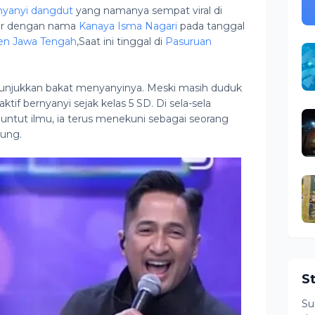
yanyi dangdut
yang namanya sempat viral di
ahir dengan nama
Kanaya Isma Nagari
pada tanggal
en Jawa Tengah
,Saat ini tinggal di
Pasuruan
njukkan bakat menyanyinya. Meski masih duduk
ktif bernyanyi sejak kelas 5 SD. Di sela-sela
ntut ilmu, ia terus menekuni sebagai seorang
ung.
S
Su