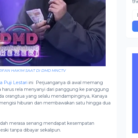
th
RFAN HAKIM SAAT DI DMD MNCTV
a Puji Lestari
ini Perjuanganya di awal memang
, ia harus rela menyanyi dari panggung ke panggung
da orangtua yang selalu mendampinginya, Kanaya
 mengisi hiburan dan membawakan satu hingga dua
sudah merasa senang mendapat kesempatan
ski tanpa dibayar sekalipun.