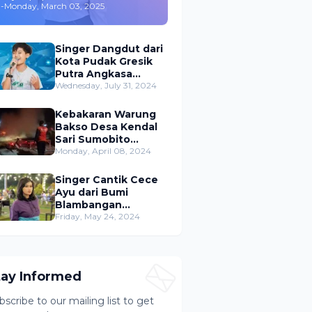
-
Monday, March 03, 2025
,Merambah Bisnis dan
Akting
Singer Dangdut dari
Kota Pudak Gresik
Putra Angkasa
Gemparkan
Wednesday, July 31, 2024
Permusikan Dangdut
Indonesia
Kebakaran Warung
Bakso Desa Kendal
Sari Sumobito
Jombang Berhasil di
Monday, April 08, 2024
Padamkan
Singer Cantik Cece
Ayu dari Bumi
Blambangan
Banyuwangi Siap
Friday, May 24, 2024
Ramaikan Musik
Dangdut Indonesia
tay Informed
bscribe to our mailing list to get