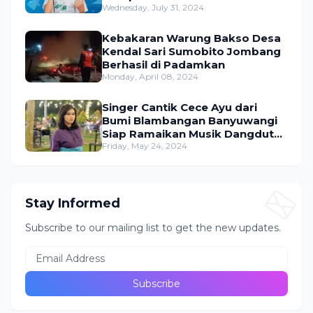
Dangdut Indonesia
Wednesday, July 31, 2024
Kebakaran Warung Bakso Desa
Kendal Sari Sumobito Jombang
Berhasil di Padamkan
Monday, April 08, 2024
Singer Cantik Cece Ayu dari
Bumi Blambangan Banyuwangi
Siap Ramaikan Musik Dangdut
Indonesia
Friday, May 24, 2024
Stay Informed
Subscribe to our mailing list to get the new updates.