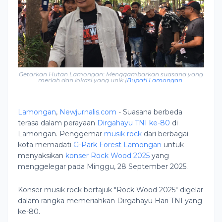
Getarkan Hutan Lamongan: Menggambarkan suasana yang
meriah dan lokasi yang unik |
Bupati Lamongan
.
Lamongan
,
Newjurnalis.com
- Suasana berbeda
terasa dalam perayaan
Dirgahayu TNI ke-80
di
Lamongan. Penggemar
musik rock
dari berbagai
kota memadati
G-Park Forest Lamongan
untuk
menyaksikan
konser Rock Wood 2025
yang
menggelegar pada Minggu, 28 September 2025.
Konser musik rock bertajuk "Rock Wood 2025" digelar
dalam rangka memeriahkan Dirgahayu Hari TNI yang
ke-80.