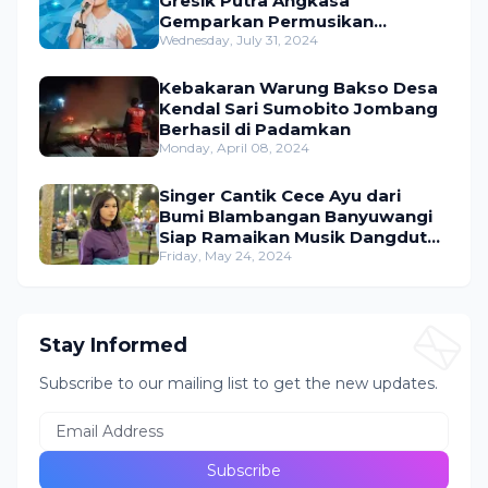
Gresik Putra Angkasa
Gemparkan Permusikan
Dangdut Indonesia
Wednesday, July 31, 2024
Kebakaran Warung Bakso Desa
Kendal Sari Sumobito Jombang
Berhasil di Padamkan
Monday, April 08, 2024
Singer Cantik Cece Ayu dari
Bumi Blambangan Banyuwangi
Siap Ramaikan Musik Dangdut
Indonesia
Friday, May 24, 2024
Stay Informed
Subscribe to our mailing list to get the new updates.