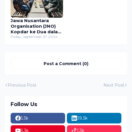
Jawa Nusantara
Organisation (JNO)
Kopdar ke Dua dalam
Rangka Pengukuhan
Friday, September 27, 2024
Legalitas di TBI
Mojokerto
Post a Comment (0)
Previous Post
Next Post
Follow Us
5.3k
39.3k
3.3k
1.3k