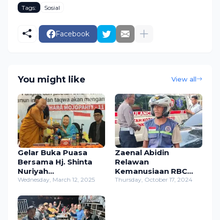
Tags:
Sosial
Facebook
You might like
View all
Gelar Buka Puasa
Zaenal Abidin
Bersama Hj. Shinta
Relawan
Nuriyah
Kemanusiaan RBC
Abdurrohman Wahid,
Wednesday, March 12, 2025
TKP yang Sigap
Thursday, October 17, 2024
M.HUM Mempererat
Membantu Musibah
Silaturahmi di Maha
Kecelakaan dan Lain -
Vihara Bejijong
Lain