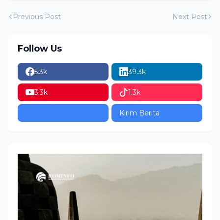
Previous Post
Next Post
Follow Us
5.3k
39.3k
3.3k
1.3k
Kirim Berita