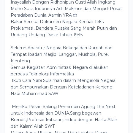
Insyaallah Dengan Ridhonipun Gusti Allah Ingkang
Moho Suci, Indonesia Adil Makmur dan Menjadi Pusat
Peradaban Dunia, Aamin YRA 🤲
Bakar Semua Dokumen Negara Kecuali Teks
Proklamasi, Bendera Pusaka Sang Merah Putih dan
Undang Undang Dasar Tahun 1945
Seluruh Aparatur Negara Bekerja dari Rumah dan
Tempat Ibadah Masjid, Langgar, Mushola, Pure,
Klenteng
Semua Kegiatan Administrasi Negara dilakukan
berbasis Teknologi Informatika
Ikuti Cara Nabi Sulaiman dalam Mengelola Negara
dan Sempurnakan Dengan Keteladanan Kanjeng
Nabi Muhammad SAW
Meniko Pesan Saking Pemimpin Agung The Next
untuk Indonesia dan DUNIA,Sang begawan
Brendit,Profesor kuburan, hidup dengan Harta Allah
dan Kalam Allah SWT
Dalem Sang Utusan, Murid Para Leluhur Dunia