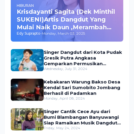
HIBURAN
Krisdayanti Sagita (Dek Minthil
SUKENI)Artis Dangdut Yang
Mulai Naik Daun ,Merambah
Edy Suprapto
-
Monday, March 03, 2025
Bisnis dan Akting
Singer Dangdut dari Kota Pudak
Gresik Putra Angkasa
Gemparkan Permusikan
Dangdut Indonesia
Wednesday, July 31, 2024
Kebakaran Warung Bakso Desa
Kendal Sari Sumobito Jombang
Berhasil di Padamkan
Monday, April 08, 2024
Singer Cantik Cece Ayu dari
Bumi Blambangan Banyuwangi
Siap Ramaikan Musik Dangdut
Indonesia
Friday, May 24, 2024