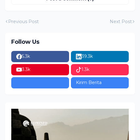
Previous Post
Next Post
Follow Us
5.3k
39.3k
3.3k
1.3k
Kirim Berita