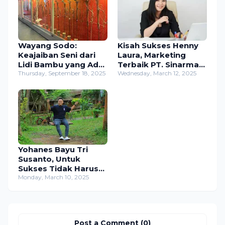
Wayang Sodo:
Kisah Sukses Henny
Keajaiban Seni dari
Laura, Marketing
Lidi Bambu yang Ada
Terbaik PT. Sinarmas
di Mojokerto
Thursday, September 18, 2025
Investama Abadi
Wednesday, March 12, 2025
Yohanes Bayu Tri
Susanto, Untuk
Sukses Tidak Harus
Kuliah
Monday, March 10, 2025
Post a Comment (0)