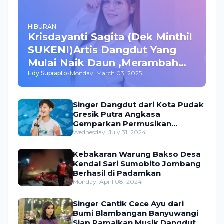
HIBURAN
Krisdayanti Sagita (Dek Minthil
SUKENI)Artis Dangdut Yang
Mulai Naik Daun ,Merambah
Edy Suprapto
-
Monday, March 03, 2025
Bisnis dan Akting
Singer Dangdut dari Kota Pudak
Gresik Putra Angkasa
Gemparkan Permusikan
Dangdut Indonesia
Wednesday, July 31, 2024
Kebakaran Warung Bakso Desa
Kendal Sari Sumobito Jombang
Berhasil di Padamkan
Monday, April 08, 2024
Singer Cantik Cece Ayu dari
Bumi Blambangan Banyuwangi
Siap Ramaikan Musik Dangdut