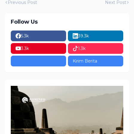
Previous Post
Next Post
Follow Us
5.3k
39.3k
3.3k
1.3k
Kirim Berita