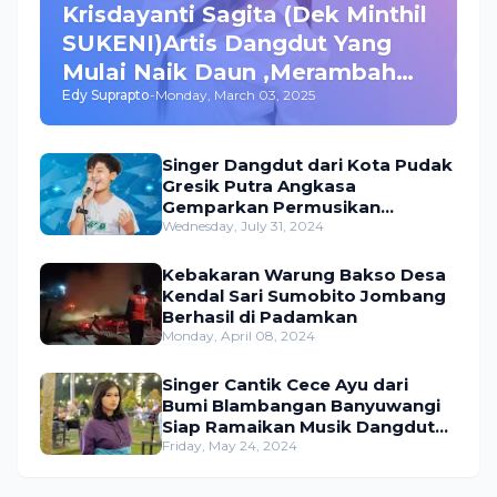
Krisdayanti Sagita (Dek Minthil
SUKENI)Artis Dangdut Yang
Mulai Naik Daun ,Merambah
Edy Suprapto
-
Monday, March 03, 2025
Bisnis dan Akting
Singer Dangdut dari Kota Pudak
Gresik Putra Angkasa
Gemparkan Permusikan
Dangdut Indonesia
Wednesday, July 31, 2024
Kebakaran Warung Bakso Desa
Kendal Sari Sumobito Jombang
Berhasil di Padamkan
Monday, April 08, 2024
Singer Cantik Cece Ayu dari
Bumi Blambangan Banyuwangi
Siap Ramaikan Musik Dangdut
Indonesia
Friday, May 24, 2024