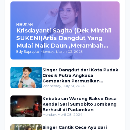
HIBURAN
Krisdayanti Sagita (Dek Minthil
SUKENI)Artis Dangdut Yang
Mulai Naik Daun ,Merambah
Edy Suprapto
-
Monday, March 03, 2025
Bisnis dan Akting
Singer Dangdut dari Kota Pudak
Gresik Putra Angkasa
Gemparkan Permusikan
Dangdut Indonesia
Wednesday, July 31, 2024
Kebakaran Warung Bakso Desa
Kendal Sari Sumobito Jombang
Berhasil di Padamkan
Monday, April 08, 2024
Singer Cantik Cece Ayu dari