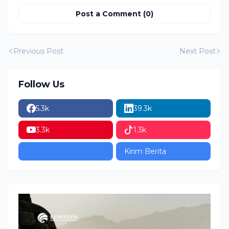
Post a Comment (0)
Previous Post
Next Post
Follow Us
5.3k
39.3k
3.3k
1.3k
Kirim Berita