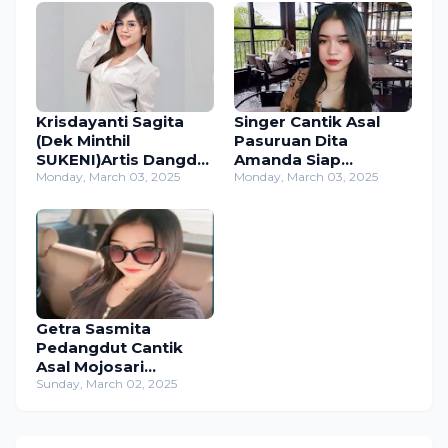
Krisdayanti Sagita
Singer Cantik Asal
(Dek Minthil
Pasuruan Dita
SUKENI)Artis Dangdut
Amanda Siap
Yang Mulai Naik Daun
Monday, March 03, 2025
Ramaikan Musik
Monday, March 03, 2025
,Merambah Bisnis dan
Dangdut Indonesia
Akting
Getra Sasmita
Pedangdut Cantik
Asal Mojosari
Mojokerto ,Berikut
Sunday, March 02, 2025
Profil dan
Pengalamanya