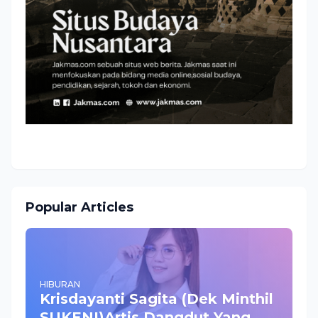
Popular Articles
HIBURAN
Krisdayanti Sagita (Dek Minthil
SUKENI)Artis Dangdut Yang