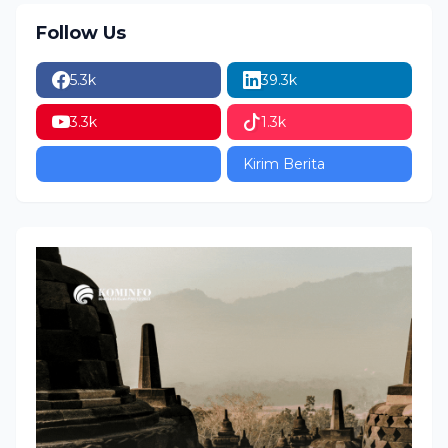
Follow Us
5.3k
39.3k
3.3k
1.3k
Kirim Berita