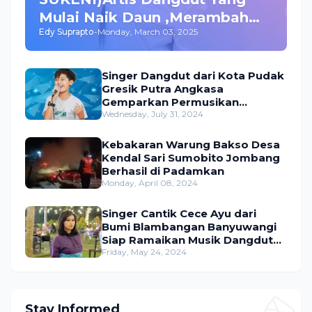
Mulai Naik Daun ,Merambah
Edy Suprapto
-
Monday, March 03, 2025
Bisnis dan Akting
Singer Dangdut dari Kota Pudak
Gresik Putra Angkasa
Gemparkan Permusikan
Dangdut Indonesia
Wednesday, July 31, 2024
Kebakaran Warung Bakso Desa
Kendal Sari Sumobito Jombang
Berhasil di Padamkan
Monday, April 08, 2024
Singer Cantik Cece Ayu dari
Bumi Blambangan Banyuwangi
Siap Ramaikan Musik Dangdut
Indonesia
Friday, May 24, 2024
Stay Informed