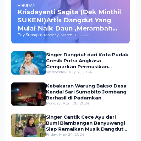
HIBURAN
Krisdayanti Sagita (Dek Minthil
SUKENI)Artis Dangdut Yang
Mulai Naik Daun ,Merambah
Edy Suprapto
-
Monday, March 03, 2025
Bisnis dan Akting
Singer Dangdut dari Kota Pudak
Gresik Putra Angkasa
Gemparkan Permusikan
Dangdut Indonesia
Wednesday, July 31, 2024
Kebakaran Warung Bakso Desa
Kendal Sari Sumobito Jombang
Berhasil di Padamkan
Monday, April 08, 2024
Singer Cantik Cece Ayu dari
Bumi Blambangan Banyuwangi
Siap Ramaikan Musik Dangdut
Indonesia
Friday, May 24, 2024