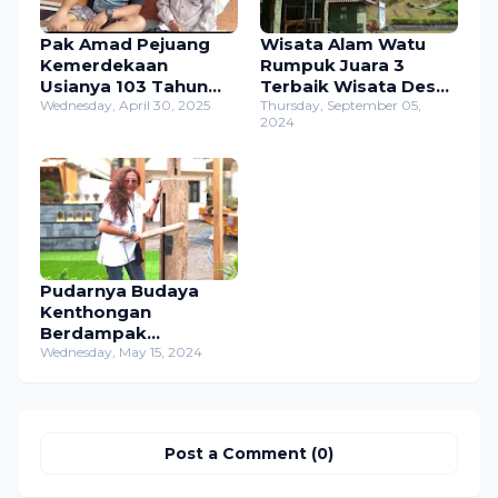
Pak Amad Pejuang
Wisata Alam Watu
Kemerdekaan
Rumpuk Juara 3
Usianya 103 Tahun
Terbaik Wisata Desa
Saat ini masih sehat
Wednesday, April 30, 2025
se-Jatim dan The
Thursday, September 05,
2024
,tinggal di Trawas
Green Silver Ista 2019
Mojokerto
se-Indonesia
Pudarnya Budaya
Kenthongan
Berdampak
Hilangnya Salah Satu
Wednesday, May 15, 2024
Tradisi Nusantara.
Post a Comment (0)