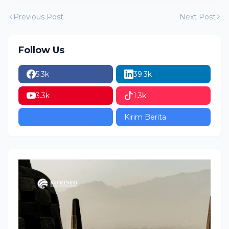
Previous Post
Next Post
Follow Us
5.3k
39.3k
3.3k
1.3k
Kirim Berita