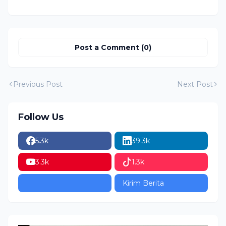
Post a Comment (0)
Previous Post
Next Post
Follow Us
5.3k
39.3k
3.3k
1.3k
Kirim Berita