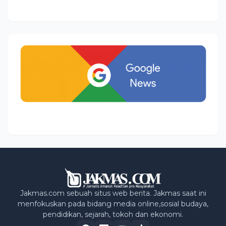
Jakmas.com sebuah situs web berita. Jakmas saat ini
menfokuskan pada bidang media online,sosial budaya,
pendidikan, sejarah, tokoh dan ekonomi.