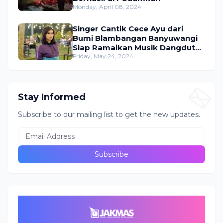
Monday, April 08, 2024
Singer Cantik Cece Ayu dari
Bumi Blambangan Banyuwangi
Siap Ramaikan Musik Dangdut
Indonesia
Friday, May 24, 2024
Stay Informed
Subscribe to our mailing list to get the new updates.