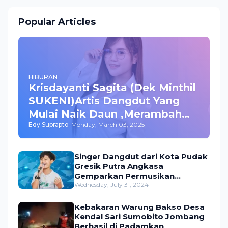
Popular Articles
HIBURAN
Krisdayanti Sagita (Dek Minthil
SUKENI)Artis Dangdut Yang
Mulai Naik Daun ,Merambah
Edy Suprapto
-
Monday, March 03, 2025
Bisnis dan Akting
Singer Dangdut dari Kota Pudak
Gresik Putra Angkasa
Gemparkan Permusikan
Dangdut Indonesia
Wednesday, July 31, 2024
Kebakaran Warung Bakso Desa
Kendal Sari Sumobito Jombang
Berhasil di Padamkan