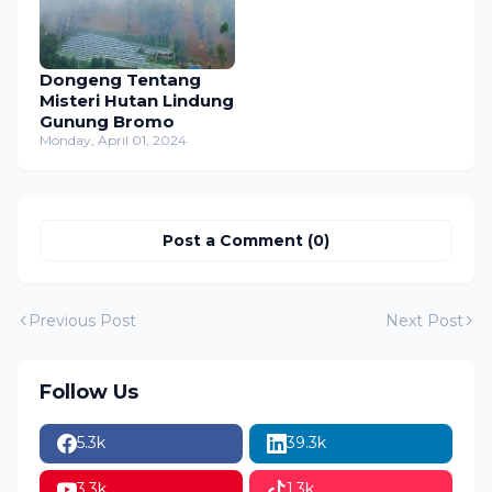
Dongeng Tentang
Misteri Hutan Lindung
Gunung Bromo
Monday, April 01, 2024
Post a Comment (0)
Previous Post
Next Post
Follow Us
5.3k
39.3k
3.3k
1.3k