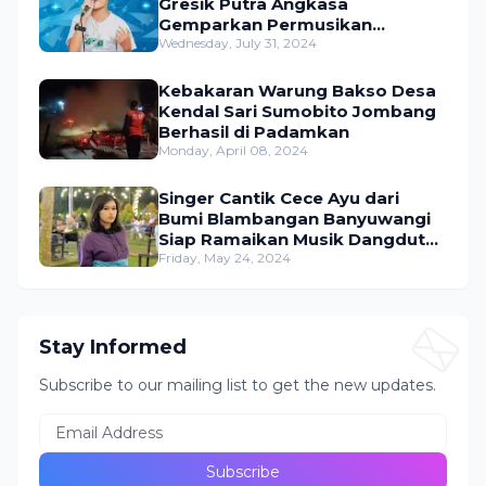
Gresik Putra Angkasa
Gemparkan Permusikan
Dangdut Indonesia
Wednesday, July 31, 2024
Kebakaran Warung Bakso Desa
Kendal Sari Sumobito Jombang
Berhasil di Padamkan
Monday, April 08, 2024
Singer Cantik Cece Ayu dari
Bumi Blambangan Banyuwangi
Siap Ramaikan Musik Dangdut
Indonesia
Friday, May 24, 2024
Stay Informed
Subscribe to our mailing list to get the new updates.