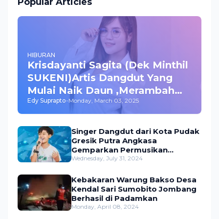
Popular Articles
HIBURAN
Krisdayanti Sagita (Dek Minthil
SUKENI)Artis Dangdut Yang
Mulai Naik Daun ,Merambah
Edy Suprapto
-
Monday, March 03, 2025
Bisnis dan Akting
Singer Dangdut dari Kota Pudak
Gresik Putra Angkasa
Gemparkan Permusikan
Dangdut Indonesia
Wednesday, July 31, 2024
Kebakaran Warung Bakso Desa
Kendal Sari Sumobito Jombang
Berhasil di Padamkan
Monday, April 08, 2024