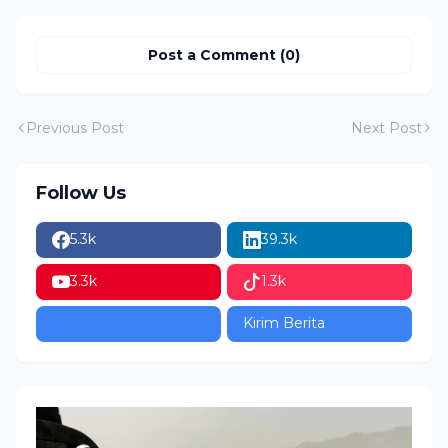
Brantas
Post a Comment (0)
Previous Post
Next Post
Follow Us
5.3k
39.3k
3.3k
1.3k
Kirim Berita