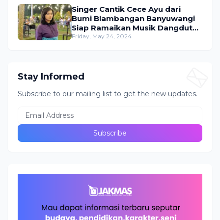
Singer Cantik Cece Ayu dari
Bumi Blambangan Banyuwangi
Siap Ramaikan Musik Dangdut
Indonesia
Friday, May 24, 2024
Stay Informed
Subscribe to our mailing list to get the new updates.