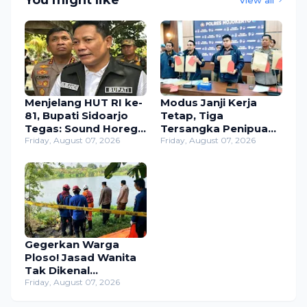
You might like
Menjelang HUT RI ke-
Modus Janji Kerja
81, Bupati Sidoarjo
Tetap, Tiga
Tegas: Sound Horeg
Tersangka Penipuan
yang Ganggu Warga
Friday, August 07, 2026
& Penggelapan
Friday, August 07, 2026
Langsung Kami
Rp630 Juta Dibekuk
Hentikan!
Polres Mojokerto
Gegerkan Warga
Ploso! Jasad Wanita
Tak Dikenal
Ditemukan
Friday, August 07, 2026
Mengapung di Sungai