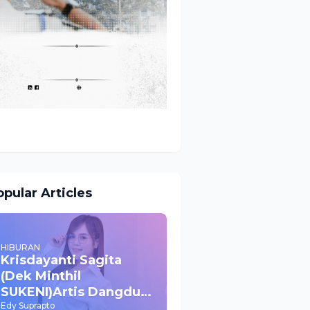
pular Articles
HIBURAN
Krisdayanti Sagita
(Dek Minthil
SUKENI)Artis Dangdut
Yang Mulai Naik Daun
Edy Suprapto