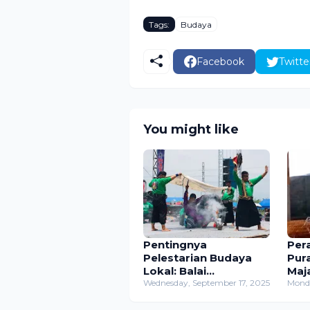
Tags:
Budaya
Facebook
Twitte
You might like
Pentingnya
Per
Pelestarian Budaya
Pur
Lokal: Balai
Maj
Pelestarian
Wednesday, September 17, 2025
Ber
Monda
Kebudayaan Wilayah