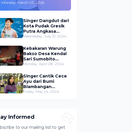
-
Monday, March 03, 2025
,Merambah Bisnis dan
Akting
Singer Dangdut dari
Kota Pudak Gresik
Putra Angkasa
Gemparkan
Wednesday, July 31, 2024
Permusikan Dangdut
Indonesia
Kebakaran Warung
Bakso Desa Kendal
Sari Sumobito
Jombang Berhasil di
Monday, April 08, 2024
Padamkan
Singer Cantik Cece
Ayu dari Bumi
Blambangan
Banyuwangi Siap
Friday, May 24, 2024
Ramaikan Musik
Dangdut Indonesia
tay Informed
bscribe to our mailing list to get