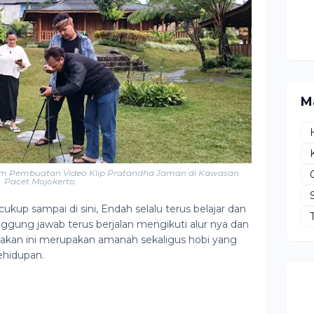
M
am Pembuatan Video Klip Pratandha Jaman di Kawasan
Pacet Mojokerto.
ukup sampai di sini, Endah selalu terus belajar dan
nggung jawab terus berjalan mengikuti alur nya dan
eakan ini merupakan amanah sekaligus hobi yang
kehidupan.