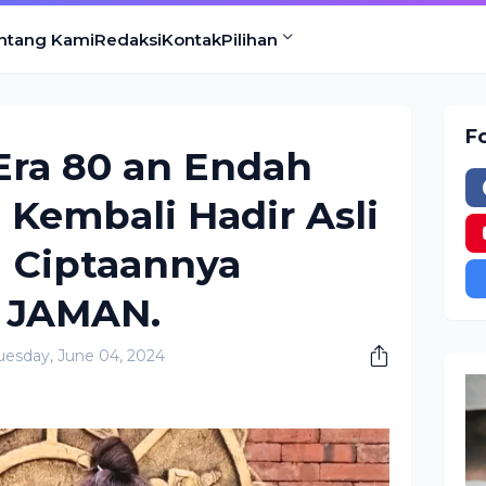
ntang Kami
Redaksi
Kontak
Pilihan
F
 Era 80 an Endah
Kembali Hadir Asli
 Ciptaannya
 JAMAN.
uesday, June 04, 2024