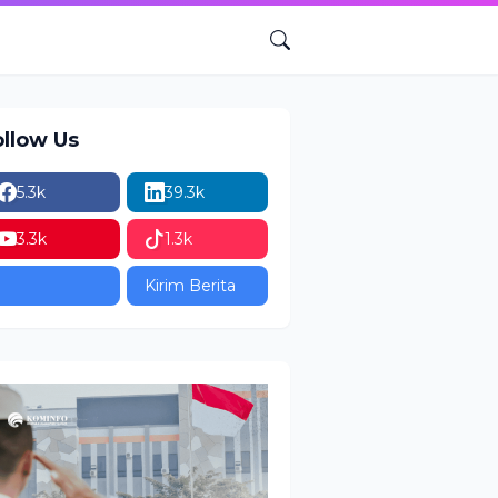
ollow Us
5.3k
39.3k
3.3k
1.3k
Kirim Berita