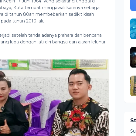
i Kediri 17 Juni 1964 yang sekarang tinggal di
rabaya, Kota tempat mengawali karirnya sebagai
aya di tahun 80an membeberkan sedikit kisah
 pada tahun 2010 lalu.
erjadi setelah tanda adanya prahara dan bencana
ng lupa dengan jati diri bangsa dan ajaran leluhur
S
Su