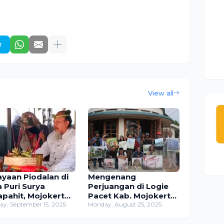
r
View all
ayaan Piodalan di
Mengenang
a Puri Surya
Perjuangan di Logie
apahit, Mojokerto,
Pacet Kab. Mojokerto
langsung Khidmat
y, September 15, 2025
Melalui Karya Seni
Monday, August 25, 2025