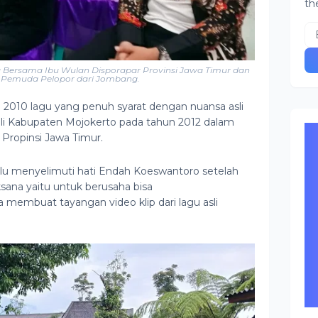
th
Bersama Ibu Wulan Disporapar Provinsi Jawa Timur dan
r Pemuda Pelopor dari Jombang.
n 2010 lagu yang penuh syarat dengan nuansa asli
kili Kabupaten Mojokerto pada tahun 2012 dalam
Propinsi Jawa Timur.
lalu menyelimuti hati Endah Koeswantoro setelah
ksana yaitu untuk berusaha bisa
 membuat tayangan video klip dari lagu asli