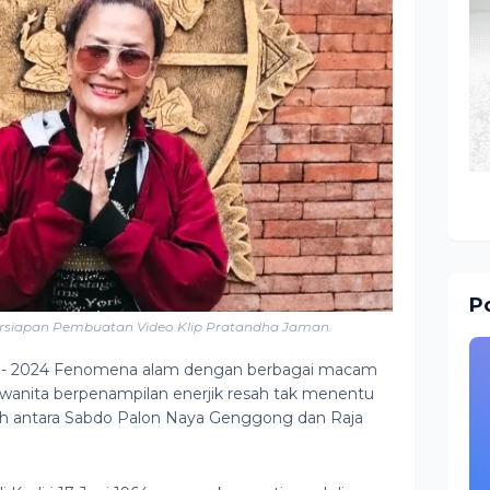
Po
siapan Pembuatan Video Klip Pratandha Jaman.
i - 2024 Fenomena alam dengan berbagai macam
wanita berpenampilan enerjik resah tak menentu
isah antara Sabdo Palon Naya Genggong dan Raja