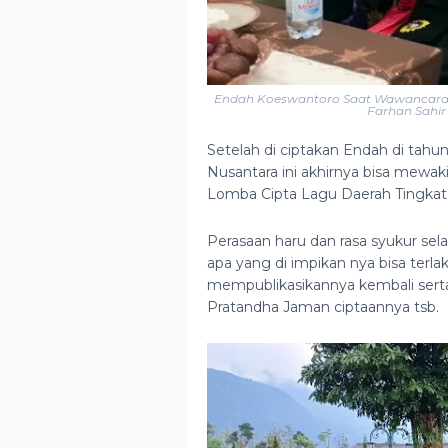
Endah Koeswantoro Saat Wawancara 
Farhan Sahi
Setelah di ciptakan Endah di tahu
Nusantara ini akhirnya bisa mewa
Lomba Cipta Lagu Daerah Tingkat 
Perasaan haru dan rasa syukur se
apa yang di impikan nya bisa terla
mempublikasikannya kembali serta
Pratandha Jaman ciptaannya tsb.