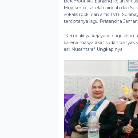
Berambut ikal panjang kelahiran asl
Mojokerto setelah pindah dari Su
vokalis rock dan artis TVRI Surab
terciptanya lagu Pratandha Jaman
"Kembalinya kejayaan nagri akan t
karena masyarakat sudah banyak ya
asli Nusantara," Ungkap nya.