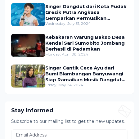
Singer Dangdut dari Kota Pudak
Gresik Putra Angkasa
Gemparkan Permusikan
Dangdut Indonesia
Wednesday, July 31, 2024
Kebakaran Warung Bakso Desa
Kendal Sari Sumobito Jombang
Berhasil di Padamkan
Monday, April 08, 2024
Singer Cantik Cece Ayu dari
Bumi Blambangan Banyuwangi
Siap Ramaikan Musik Dangdut
Indonesia
Friday, May 24, 2024
Stay Informed
Subscribe to our mailing list to get the new updates.