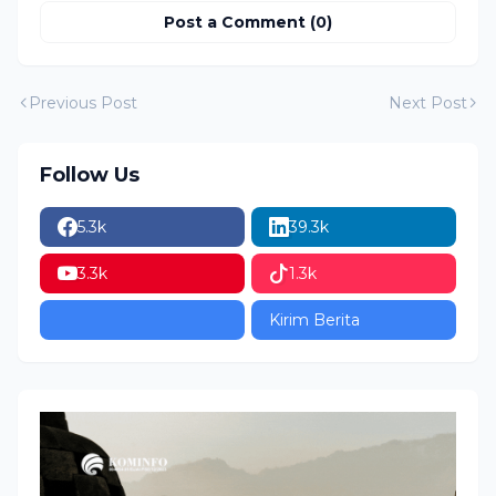
Post a Comment (0)
Previous Post
Next Post
Follow Us
5.3k
39.3k
3.3k
1.3k
Kirim Berita