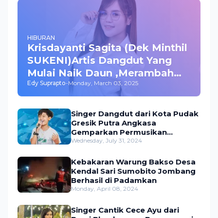
HIBURAN
Krisdayanti Sagita (Dek Minthil
SUKENI)Artis Dangdut Yang
Mulai Naik Daun ,Merambah
Edy Suprapto
-
Monday, March 03, 2025
Bisnis dan Akting
Singer Dangdut dari Kota Pudak
Gresik Putra Angkasa
Gemparkan Permusikan
Dangdut Indonesia
Wednesday, July 31, 2024
Kebakaran Warung Bakso Desa
Kendal Sari Sumobito Jombang
Berhasil di Padamkan
Monday, April 08, 2024
Singer Cantik Cece Ayu dari