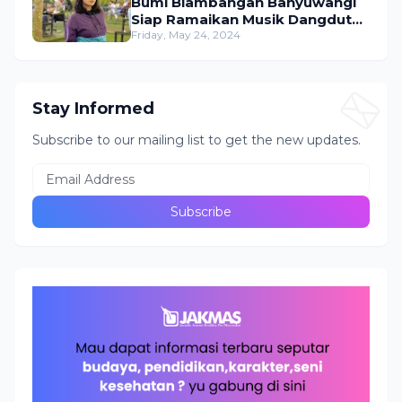
Bumi Blambangan Banyuwangi
Siap Ramaikan Musik Dangdut
Indonesia
Friday, May 24, 2024
Stay Informed
Subscribe to our mailing list to get the new updates.