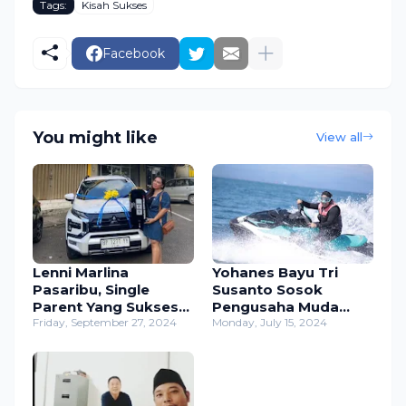
Tags:
Kisah Sukses
Facebook
You might like
View all
Lenni Marlina
Yohanes Bayu Tri
Pasaribu, Single
Susanto Sosok
Parent Yang Sukses
Pengusaha Muda
Dari Bisnis Investasi
Friday, September 27, 2024
Yang Rendah Hati
Monday, July 15, 2024