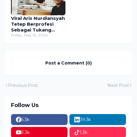
Viral Aris Nurdiansyah
Tetep Berprofesi
Sebagai Tukang
Rosok Meskipun
Friday, May 10, 2024
Sudah Lama Jabat
Kepala Desa
Post a Comment (0)
Previous Post
Next Post
Follow Us
5.3k
39.3k
3.3k
1.3k