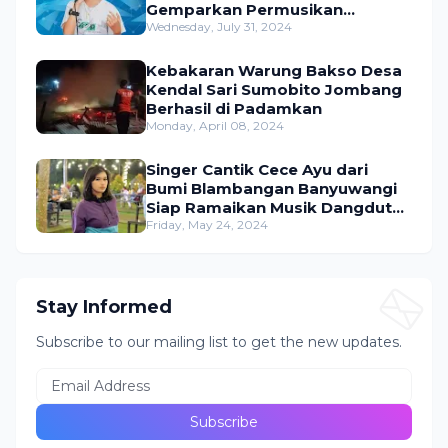
Gemparkan Permusikan
Dangdut Indonesia
Wednesday, July 31, 2024
Kebakaran Warung Bakso Desa
Kendal Sari Sumobito Jombang
Berhasil di Padamkan
Monday, April 08, 2024
Singer Cantik Cece Ayu dari
Bumi Blambangan Banyuwangi
Siap Ramaikan Musik Dangdut
Indonesia
Friday, May 24, 2024
Stay Informed
Subscribe to our mailing list to get the new updates.