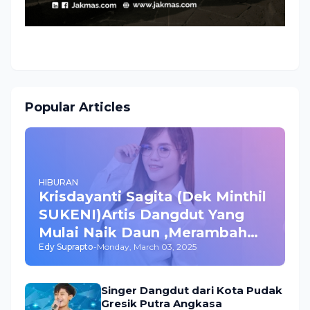
Popular Articles
HIBURAN
Krisdayanti Sagita (Dek Minthil
SUKENI)Artis Dangdut Yang
Mulai Naik Daun ,Merambah
Edy Suprapto
-
Monday, March 03, 2025
Bisnis dan Akting
Singer Dangdut dari Kota Pudak
Gresik Putra Angkasa