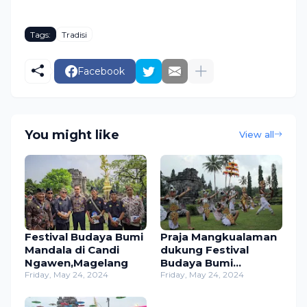
Tags:
Tradisi
Facebook
You might like
View all
Festival Budaya Bumi
Praja Mangkualaman
Mandala di Candi
dukung Festival
Ngawen,Magelang
Budaya Bumi
Friday, May 24, 2024
Mandala di Candi
Friday, May 24, 2024
Ngawen