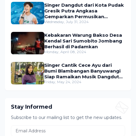
Singer Dangdut dari Kota Pudak
Gresik Putra Angkasa
Gemparkan Permusikan
Dangdut Indonesia
Wednesday, July 31, 2024
Kebakaran Warung Bakso Desa
Kendal Sari Sumobito Jombang
Berhasil di Padamkan
Monday, April 08, 2024
Singer Cantik Cece Ayu dari
Bumi Blambangan Banyuwangi
Siap Ramaikan Musik Dangdut
Indonesia
Friday, May 24, 2024
Stay Informed
Subscribe to our mailing list to get the new updates.