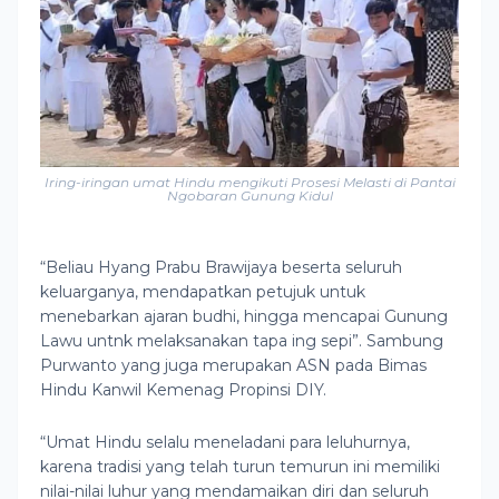
Iring-iringan umat Hindu mengikuti Prosesi Melasti di Pantai
Ngobaran Gunung Kidul
“Beliau Hyang Prabu Brawijaya beserta seluruh
keluarganya, mendapatkan petujuk untuk
menebarkan ajaran budhi, hingga mencapai Gunung
Lawu untnk melaksanakan tapa ing sepi”. Sambung
Purwanto yang juga merupakan ASN pada Bimas
Hindu Kanwil Kemenag Propinsi DIY.
“Umat Hindu selalu meneladani para leluhurnya,
karena tradisi yang telah turun temurun ini memiliki
nilai-nilai luhur yang mendamaikan diri dan seluruh